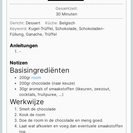
Gesamtzeit:
Minuten
30
Minuten
Gericht:
Dessert
Küche:
Belgisch
Keyword:
Kugel-Trüffel, Schokolade, Schokoladen-
Füllung, Ganache, Trüffel
Anleitungen
-
Notizen
Basisingrediënten
200gr
room
200gr chocolade (naar keuze)
30gr aroma’s of smaakstoffen (likeuren, zeezout,
cocktails, fruitpuree, …)
Werkwijze
Smelt de chocolade
Kook de room
Doe de room in de chocolade en meng goed.
Laat wat afkoelen en voeg dan eventuele smaakstoffen
toe.