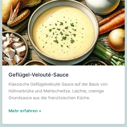
Geflügel-Velouté-Sauce
Klassische Geflügelvelouté-Sauce auf der Basis von
Hühnerbrühe und Mehlschwitze. Leichte, cremige
Grundsauce aus der französischen Küche.
Geflügel-
Mehr erfahren »
Velouté-
Sauce