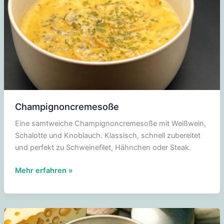
Champignoncremesoße
Eine samtweiche Champignoncremesoße mit Weißwein,
Schalotte und Knoblauch. Klassisch, schnell zubereitet
und perfekt zu Schweinefilet, Hähnchen oder Steak.
Champignoncremesoße
Mehr erfahren »