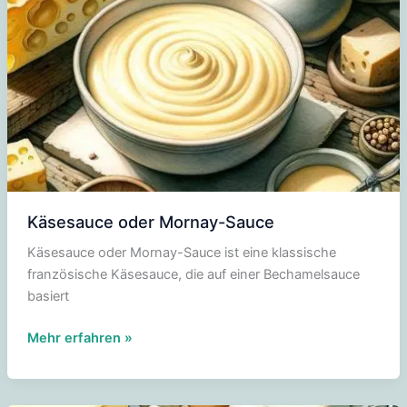
Käsesauce oder Mornay-Sauce
Käsesauce oder Mornay-Sauce ist eine klassische
französische Käsesauce, die auf einer Bechamelsauce
basiert
Käsesauce
Mehr erfahren »
oder
Mornay-
Sauce