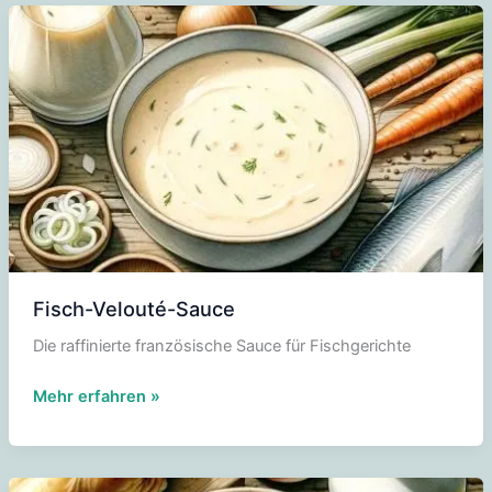
Fisch-Velouté-Sauce
Die raffinierte französische Sauce für Fischgerichte
Fisch-
Mehr erfahren »
Velouté-
Sauce