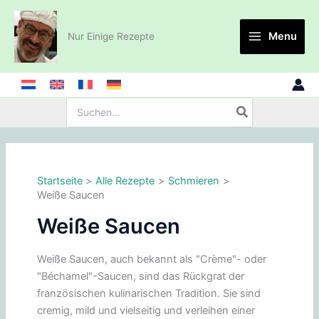
Zum
Inhalt
Menu
Nur Einige Rezepte
springen
Suche
nach:
Startseite
Alle Rezepte
Schmieren
Weiße Saucen
Weiße Saucen
Weiße Saucen, auch bekannt als "Crème"- oder
"Béchamel"-Saucen, sind das Rückgrat der
französischen kulinarischen Tradition. Sie sind
cremig, mild und vielseitig und verleihen einer