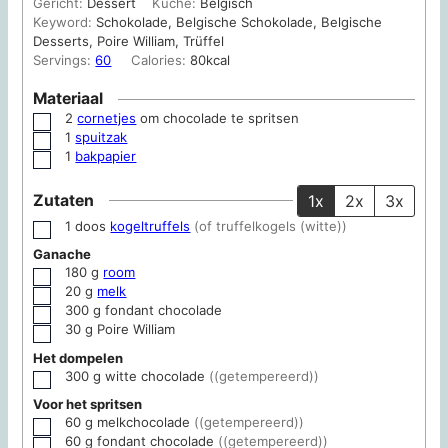
Gericht:
Dessert
Küche:
Belgisch
Keyword:
Schokolade, Belgische Schokolade, Belgische
Desserts, Poire William, Trüffel
Servings:
60
Calories:
80
kcal
Materiaal
2
cornetjes
om chocolade te spritsen
▢
1
spuitzak
▢
1
bakpapier
▢
Zutaten
1x
2x
3x
1
doos
kogeltruffels
(of truffelkogels (witte))
▢
Ganache
180
g
room
▢
20
g
melk
▢
300
g
fondant chocolade
▢
30
g
Poire William
▢
Het dompelen
300
g
witte chocolade
((getempereerd))
▢
Voor het spritsen
60
g
melkchocolade
((getempereerd))
▢
60
g
fondant chocolade
((getempereerd))
▢