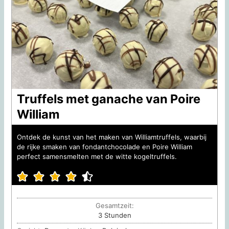
Truffels met ganache van Poire
William
Ontdek de kunst van het maken van Williamtruffels, waarbij
de rijke smaken van fondantchocolade en Poire William
perfect samensmelten met de witte kogeltruffels.
Gesamtzeit:
Stunden
3
Stunden