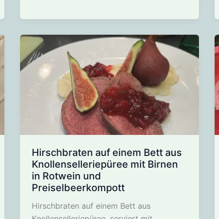
mit
Gemüse
der
Saison,
Pastinakenpüree
und
Portweinsauce
Hirschbraten auf einem Bett aus
Knollenselleriepüree mit Birnen
in Rotwein und
Preiselbeerkompott
Hirschbraten auf einem Bett aus
Knollenselleriepüree, serviert mit