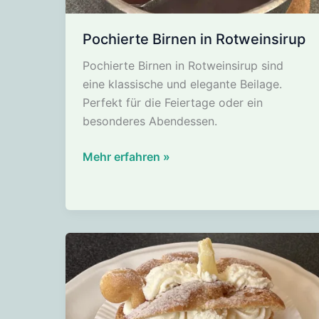
Pochierte Birnen in Rotweinsirup
Pochierte Birnen in Rotweinsirup sind
eine klassische und elegante Beilage.
Perfekt für die Feiertage oder ein
besonderes Abendessen.
Pochierte
Mehr erfahren »
Birnen
in
Rotweinsirup