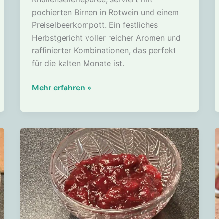
pochierten Birnen in Rotwein und einem
Preiselbeerkompott. Ein festliches
Herbstgericht voller reicher Aromen und
raffinierter Kombinationen, das perfekt
für die kalten Monate ist.
Hirschbraten
Mehr erfahren »
auf
einem
Bett
aus
Knollenselleriepüree
mit
Birnen
in
Rotwein
und