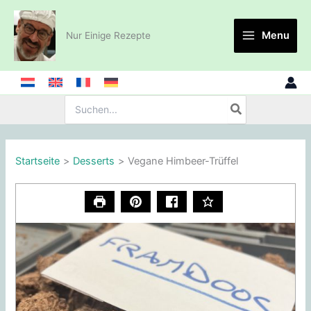
Zum
Inhalt
Menu
Nur Einige Rezepte
springen
Suche
nach:
Startseite
Desserts
Vegane Himbeer-Trüffel