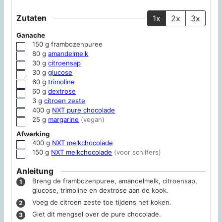
Zutaten
1x
2x
3x
Ganache
150
g
frambozenpuree
▢
80
g
amandelmelk
▢
30
g
citroensap
▢
30
g
glucose
▢
60
g
trimoline
▢
60
g
dextrose
▢
3
g
citroen zeste
▢
400
g
NXT pure chocolade
▢
25
g
margarine
(vegan)
▢
Afwerking
400
g
NXT melkchocolade
▢
150
g
NXT melkchocolade
(voor schilfers)
▢
Anleitung
Breng de frambozenpuree, amandelmelk, citroensap,
glucose, trimoline en dextrose aan de kook.
Voeg de citroen zeste toe tijdens het koken.
Giet dit mengsel over de pure chocolade.