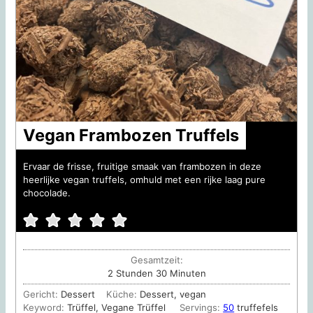
Vegan Frambozen Truffels
Ervaar de frisse, fruitige smaak van frambozen in deze
heerlijke vegan truffels, omhuld met een rijke laag pure
chocolade.
Gesamtzeit:
Stunden
Minuten
2
Stunden
30
Minuten
Gericht:
Dessert
Küche:
Dessert, vegan
Keyword:
Trüffel, Vegane Trüffel
Servings:
50
truffefels