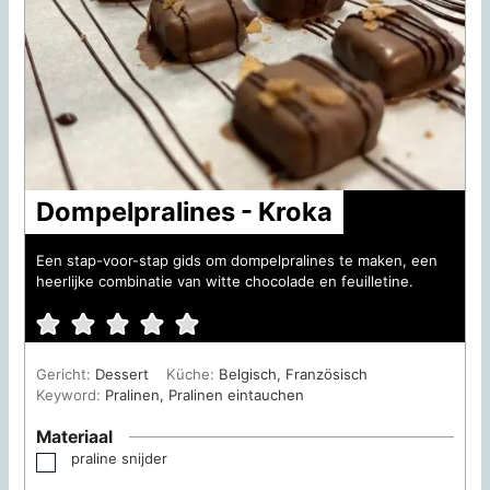
Dompelpralines - Kroka
Een stap-voor-stap gids om dompelpralines te maken, een
heerlijke combinatie van witte chocolade en feuilletine.
Gericht:
Dessert
Küche:
Belgisch, Französisch
Keyword:
Pralinen, Pralinen eintauchen
Materiaal
praline snijder
▢