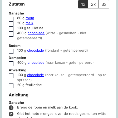
Zutaten
1x
2x
3x
Ganache
80
g
room
▢
20
g
melk
▢
100
g
feuilletine
▢
400
g
chocolade
(witte - gesmolten - niet
▢
getempereerd)
Bodem
100
g
chocolade
(fondant - getempereerd)
▢
Dompelen
400
g
chocolade
(naar keuze - getempereerd)
▢
Afwerking
100
g
chocolade
(naar keuze - getempeereerd - op te
▢
spritsen)
20
g
feuilletine
▢
Anleitung
Ganache
Breng de room en melk aan de kook.
Giet het hete mengsel over de reeds gesmolten witte