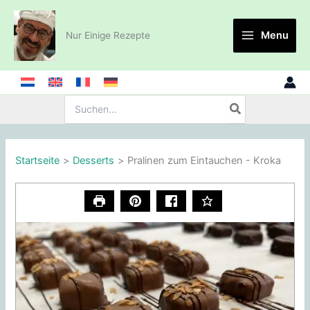
Zum
Inhalt
Menu
Nur Einige Rezepte
springen
Suche
nach:
Startseite
Desserts
Pralinen zum Eintauchen - Kroka