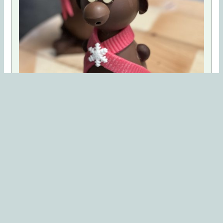
Schokoladenfigur Rudolf
Entdecken Sie die Kunst der Schokoladenskulpturen
mit meinem selbstgemachten Rudolf, dem Rentier,
einem süßen Symbol...
Mehr erfahren »
ZURÜCK
WEITER