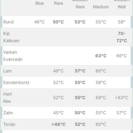
Blue
Rare
Rare
Medium
Well
Rund
46°C
50°C
53°C
55°C
58°
Kip
70-
Kalkoen
72°C
Varken
63°C
66°C
Everzwijn
Lam
49°C
57°C
60°C
Eendenborst
52°C
55°C
58°C
Hert
52°C
55°C
59°C
>63°C
Ree
Zalm
45°C
50°C
55°C
57°C
Tonijn
<46°C
52°C
60°C