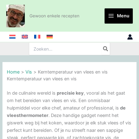
Ga
naar
Menu
Gewoon enkele recepten
de
inhoud
Zoeken:
Home
Vis
Kerntemperatuur van vlees en vis
Kerntemperatuur van vlees en vis
In de culinaire wereld is
precisie key
, vooral als het gaat
om het bereiden van vlees en vis. Een onmisbaar
hulpmiddel voor elke chef, amateur of professional, is
de
vleesthermometer
. Deze handige gadget neemt het
giswerk weg bij het koken, waardoor je elk stuk vlees of vis
perfect kunt bereiden. Of je nu streeft naar een sappige
steak, perfect gegaarde kip, of zachtgekookte vis, de