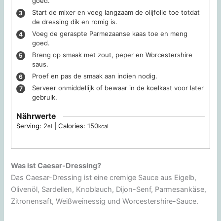
goed.
Start de mixer en voeg langzaam de olijfolie toe totdat
de dressing dik en romig is.
Voeg de geraspte Parmezaanse kaas toe en meng
goed.
Breng op smaak met zout, peper en Worcestershire
saus.
Proef en pas de smaak aan indien nodig.
Serveer onmiddellijk of bewaar in de koelkast voor later
gebruik.
Nährwerte
Serving:
2
|
Calories:
150
el
kcal
Was ist Caesar-Dressing?
Das Caesar-Dressing ist eine cremige Sauce aus Eigelb,
Olivenöl, Sardellen, Knoblauch, Dijon-Senf, Parmesankäse,
Zitronensaft, Weißweinessig und Worcestershire-Sauce.