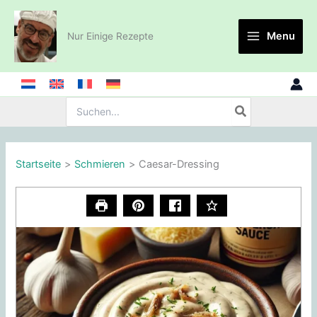
Zum
Inhalt
Menu
Nur Einige Rezepte
springen
Suche
nach:
Startseite
Schmieren
Caesar-Dressing