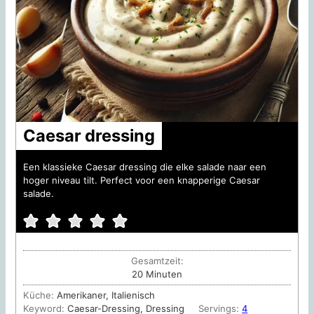
Caesar dressing
Een klassieke Caesar dressing die elke salade naar een
hoger niveau tilt. Perfect voor een knapperige Caesar
salade.
Gesamtzeit:
Minuten
20
Minuten
Küche:
Amerikaner, Italienisch
Keyword:
Caesar-Dressing, Dressing
Servings:
4