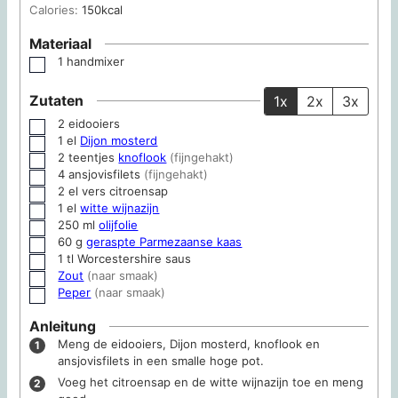
Calories:
150
kcal
Materiaal
1 handmixer
▢
Zutaten
1x
2x
3x
2
eidooiers
▢
1
el
Dijon mosterd
▢
2
teentjes
knoflook
(fijngehakt)
▢
4
ansjovisfilets
(fijngehakt)
▢
2
el
vers citroensap
▢
1
el
witte wijnazijn
▢
250
ml
olijfolie
▢
60
g
geraspte Parmezaanse kaas
▢
1
tl
Worcestershire saus
▢
Zout
(naar smaak)
▢
Peper
(naar smaak)
▢
Anleitung
Meng de eidooiers, Dijon mosterd, knoflook en
ansjovisfilets in een smalle hoge pot.
Voeg het citroensap en de witte wijnazijn toe en meng