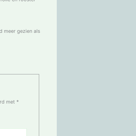
ld meer gezien als
erd met
*