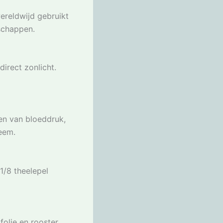
wereldwijd gebruikt
schappen.
irect zonlicht.
en van bloeddruk,
eem.
1/8 theelepel
folie en rooster