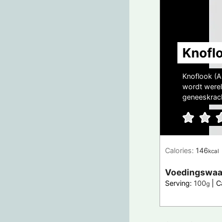
Knofl
Knoflook (Al
wordt werel
geneeskrac
Calories:
146
kcal
Voedingswaa
Serving:
100
|
C
g