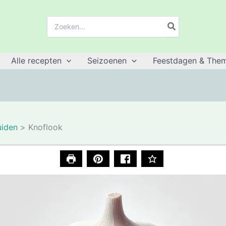
Zoeken:
Alle recepten
Seizoenen
Feestdagen & Them
uiden
Knoflook