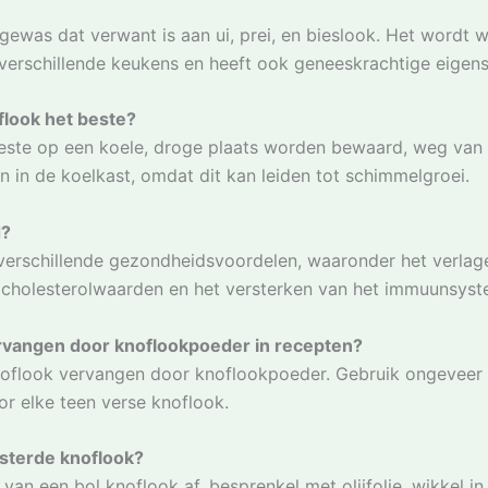
gewas dat verwant is aan ui, prei, en bieslook. Het wordt 
verschillende keukens en heeft ook geneeskrachtige eigen
flook het beste?
este op een koele, droge plaats worden bewaard, weg van d
 in de koelkast, omdat dit kan leiden tot schimmelgroei.
d?
 verschillende gezondheidsvoordelen, waaronder het verlag
 cholesterolwaarden en het versterken van het immuunsyst
ervangen door knoflookpoeder in recepten?
knoflook vervangen door knoflookpoeder. Gebruik ongeveer 
r elke teen verse knoflook.
sterde knoflook?
van een bol knoflook af, besprenkel met olijfolie, wikkel in 