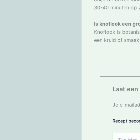
30-40 minuten op 2
Is knoflook een gr
Knoflook is botanis
een kruid of smaak
Laat een 
Je e-mailad
Recept beoor
Typ