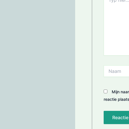
hier...
Naam
Mijn naa
reactie plaats