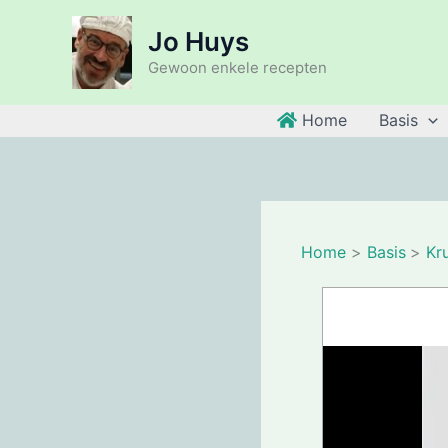
Ga
Jo Huys
naar
de
Gewoon enkele recepten
inhoud
Home
Basis
Home
Basis
Kr