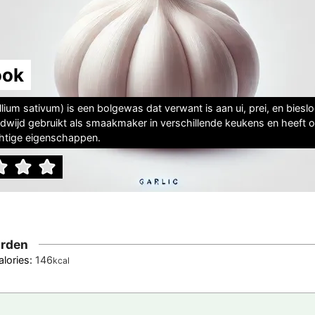
ook
lium sativum) is een bolgewas dat verwant is aan ui, prei, en biesl
dwijd gebruikt als smaakmaker in verschillende keukens en heeft 
htige eigenschappen.
rden
alories:
146
kcal