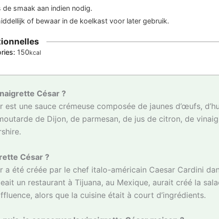
s de smaak aan indien nodig.
ddellijk of bewaar in de koelkast voor later gebruik.
tionnelles
ories:
150
kcal
inaigrette César ?
r est une sauce crémeuse composée de jaunes d’œufs, d’huil
e moutarde de Dijon, de parmesan, de jus de citron, de vinaig
shire.
grette César ?
r a été créée par le chef italo-américain Caesar Cardini da
geait un restaurant à Tijuana, au Mexique, aurait créé la sala
fluence, alors que la cuisine était à court d’ingrédients.