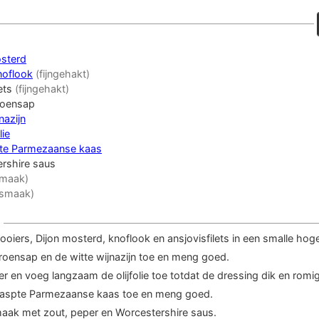
osterd
noflook
(fijngehakt)
ets
(fijngehakt)
troensap
nazijn
lie
te Parmezaanse kaas
rshire saus
smaak)
 smaak)
oiers, Dijon mosterd, knoflook en ansjovisfilets in een smalle hog
roensap en de witte wijnazijn toe en meng goed.
er en voeg langzaam de olijfolie toe totdat de dressing dik en romig
aspte Parmezaanse kaas toe en meng goed.
aak met zout, peper en Worcestershire saus.