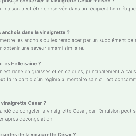
puis-je conserver la vinaigrette César maison ?
r maison peut être conservée dans un récipient hermétique 
.
 anchois dans la vinaigrette ?
mettre les anchois ou les remplacer par un supplément de
 obtenir une saveur umami similaire.
r est-elle saine ?
 est riche en graisses et en calories, principalement à cause
eut faire partie d’un régime alimentaire sain s’il est conso
 vinaigrette César ?
andé de congeler la vinaigrette César, car l’émulsion peut
er après décongélation.
riantes de la vinaigrette César ?