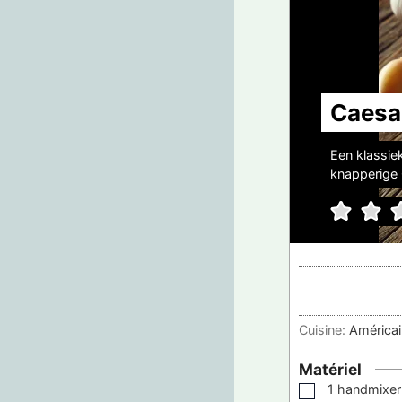
Caesa
Een klassiek
knapperige 
Cuisine:
Américain
Matériel
1 handmixer
▢