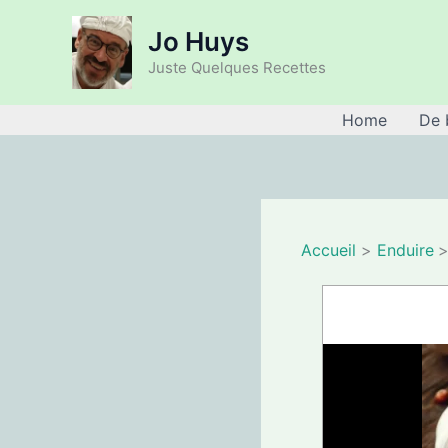
Aller
Jo Huys
au
contenu
Juste Quelques Recettes
Home
De 
Accueil
Enduire