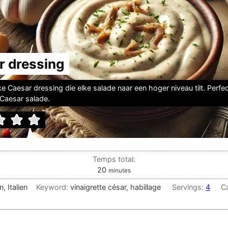
r dressing
e Caesar dressing die elke salade naar een hoger niveau tilt. Perfe
Caesar salade.
Temps total:
minutes
20
minutes
, Italien
Keyword:
vinaigrette césar, habillage
Servings:
4
Ca