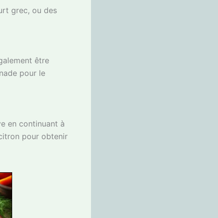
rt grec, ou des
également être
nade pour le
ive en continuant à
citron pour obtenir