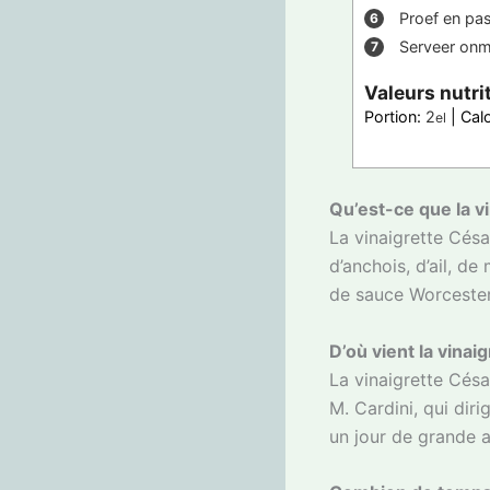
Proef en pa
Serveer onmi
Valeurs nutri
Portion:
2
|
Cal
el
Qu’est-ce que la v
La vinaigrette Césa
d’anchois, d’ail, d
de sauce Worcester
D’où vient la vinai
La vinaigrette Césa
M. Cardini, qui diri
un jour de grande af