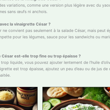
des variations, comme une version plus légère avec du yaou
nes sans œufs ni anchois.
avec la vinaigrette César ?
r ne convient pas seulement à la salade César, mais peut 
mpette pour les légumes, sauce pour les sandwichs ou mari
César est-elle trop fine ou trop épaisse ?
t trop liquide, vous pouvez ajouter lentement de l’huile d’ol
aigrette est trop épaisse, ajoutez un peu d’eau ou de jus de 
aitée.