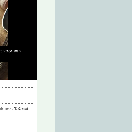
ct voor een
lories:
150
kcal