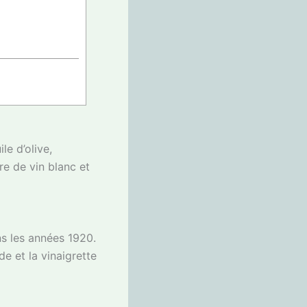
e d’olive,
re de vin blanc et
ns les années 1920.
de et la vinaigrette