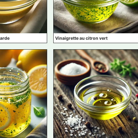
tarde
Vinaigrette au citron vert