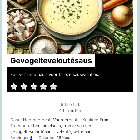
Gevogelteveloutésaus
Een verfijnde basis voor talloze sausvariaties.
Totale tijd:
minuten
40
minuten
Gang:
Hoofdgerecht, Voorgerecht
Keuken:
Frans
Trefwoord:
bechamelsaus, franse sauzen,
gevogelteveloutésaus, velouté, witte saus
Servings:
4
Calories:
160
kcal