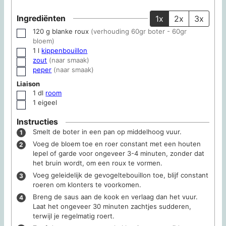
Ingrediënten
1x
2x
3x
120
g
blanke roux
(verhouding 60gr boter - 60gr
▢
bloem)
1
l
kippenbouillon
▢
zout
(naar smaak)
▢
peper
(naar smaak)
▢
Liaison
1
dl
room
▢
1
eigeel
▢
Instructies
Smelt de boter in een pan op middelhoog vuur.
Voeg de bloem toe en roer constant met een houten
lepel of garde voor ongeveer 3-4 minuten, zonder dat
het bruin wordt, om een roux te vormen.
Voeg geleidelijk de gevogeltebouillon toe, blijf constant
roeren om klonters te voorkomen.
Breng de saus aan de kook en verlaag dan het vuur.
Laat het ongeveer 30 minuten zachtjes sudderen,
terwijl je regelmatig roert.