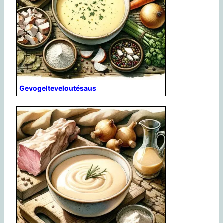
Gevogelteveloutésaus