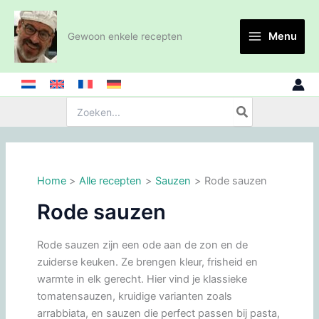
Ga
naar
Menu
Gewoon enkele recepten
de
inhoud
Zoeken:
Home
Alle recepten
Sauzen
Rode sauzen
Rode sauzen
Rode sauzen zijn een ode aan de zon en de
zuiderse keuken. Ze brengen kleur, frisheid en
warmte in elk gerecht. Hier vind je klassieke
tomatensauzen, kruidige varianten zoals
arrabbiata, en sauzen die perfect passen bij pasta,