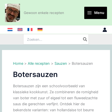
Ga
naar
Menu
Gewoon enkele recepten
de
inhoud
Zoeken:
Home
Alle recepten
Sauzen
Botersauzen
Botersauzen
Botersauzen zijn een schoolvoorbeeld van
klassieke kookkunst. Ze combineren de romigheid
van boter met zuur of eigeel tot een fluweelzachte
saus die gerechten verfijnt. Ontdek hier de
bekendste varianten: van hollandaise tot beurre