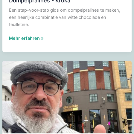
Dompelpralines - Kroka
Een stap-voor-stap gids om dompelpralines te maken,
een heerlijke combinatie van witte chocolade en
feuilletine.
Dompelpralines
Mehr erfahren »
-
Kroka