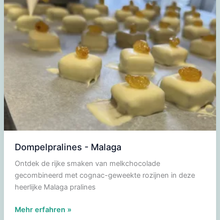
Dompelpralines - Malaga
Ontdek de rijke smaken van melkchocolade
gecombineerd met cognac-geweekte rozijnen in deze
heerlijke Malaga pralines
Dompelpralines
Mehr erfahren »