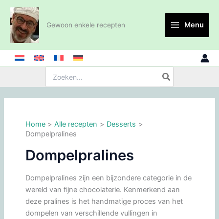
Ga
naar
Menu
Gewoon enkele recepten
de
inhoud
Zoeken:
Home
Alle recepten
Desserts
Dompelpralines
Dompelpralines
Dompelpralines zijn een bijzondere categorie in de
wereld van fijne chocolaterie. Kenmerkend aan
deze pralines is het handmatige proces van het
dompelen van verschillende vullingen in