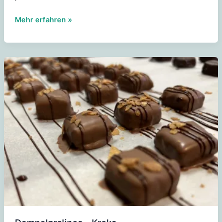
Dompelpralines
Mehr erfahren »
-
mokkatine