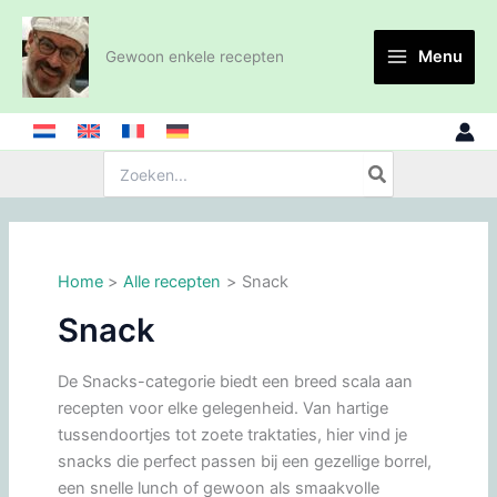
Ga
naar
Menu
Gewoon enkele recepten
de
inhoud
Zoeken:
Home
Alle recepten
Snack
Snack
De Snacks-categorie biedt een breed scala aan
recepten voor elke gelegenheid. Van hartige
tussendoortjes tot zoete traktaties, hier vind je
snacks die perfect passen bij een gezellige borrel,
een snelle lunch of gewoon als smaakvolle