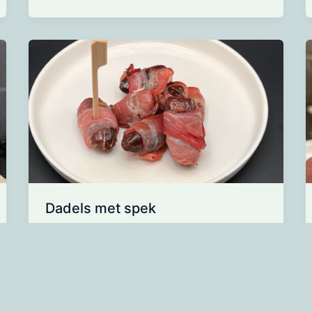
Dadels met spek
Ontdek de perfecte balans tussen zoet
en hartig met deze eenvoudige, doch
verfijnde hapjes. Ideaal voor feestjes of
als een luxe snack!