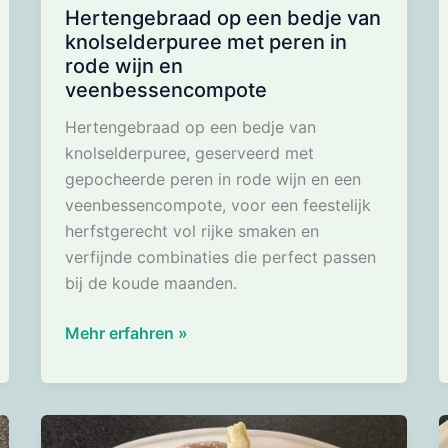
Hertengebraad op een bedje van
knolselderpuree met peren in
rode wijn en
veenbessencompote
Hertengebraad op een bedje van
knolselderpuree, geserveerd met
gepocheerde peren in rode wijn en een
veenbessencompote, voor een feestelijk
herfstgerecht vol rijke smaken en
verfijnde combinaties die perfect passen
bij de koude maanden.
Hertengebraad
Mehr erfahren »
op
een
bedje
van