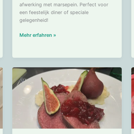
afwerking met marsepein. Perfect voor
een feestelijk diner of speciale
gelegenheid!
IJstaart
Mehr erfahren »
van
parfait
Triple
Sec