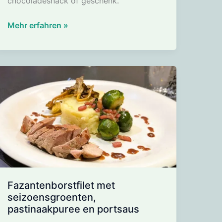
chocoladesnack of geschenk.
Studentenhaver
Mehr erfahren »
van
witte
chocolade
Fazantenborstfilet met
seizoensgroenten,
pastinaakpuree en portsaus