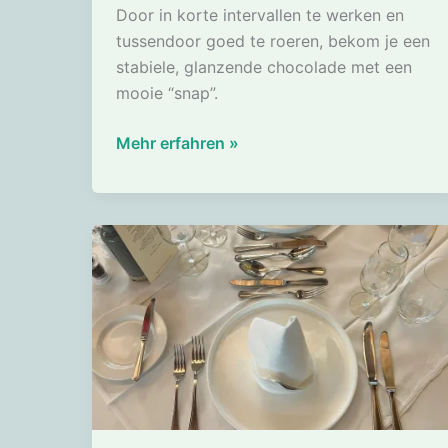
Door in korte intervallen te werken en
tussendoor goed te roeren, bekom je een
stabiele, glanzende chocolade met een
mooie “snap”.
Tempereren
Mehr erfahren »
met
de
microgolf