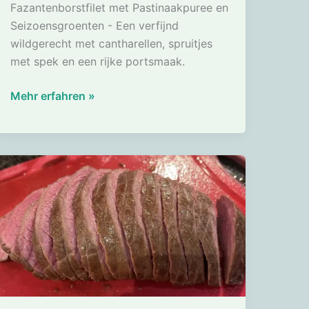
Fazantenborstfilet met Pastinaakpuree en
Seizoensgroenten - Een verfijnd
wildgerecht met cantharellen, spruitjes
met spek en een rijke portsmaak.
Fazantenborstfilet
Mehr erfahren »
met
seizoensgroenten,
pastinaakpuree
en
portsaus