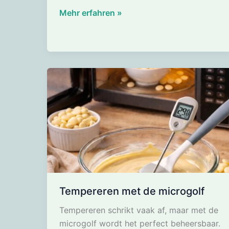
Studentenhaver
Mehr erfahren »
van
fondant
chocolade
Tempereren met de microgolf
Tempereren schrikt vaak af, maar met de
microgolf wordt het perfect beheersbaar.