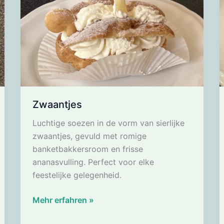
knolselderpuree
met
peren
in
rode
wijn
en
veenbessencompote
Zwaantjes
Luchtige soezen in de vorm van sierlijke
zwaantjes, gevuld met romige
banketbakkersroom en frisse
ananasvulling. Perfect voor elke
feestelijke gelegenheid.
Zwaantjes
Mehr erfahren »