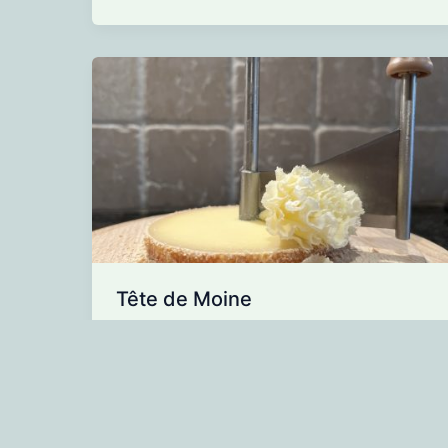
Tête de Moine
Ontdek de rijke smaak en unieke
presentatie van Tête de Moine. Perfect
als een elegante toevoeging aan je
kaasplank, een verfijnde vulling voor je
zondagse pistolet, een smaakvol