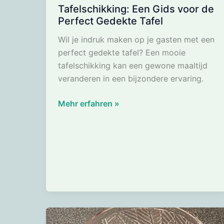
Tafelschikking: Een Gids voor de
Perfect Gedekte Tafel
Wil je indruk maken op je gasten met een
perfect gedekte tafel? Een mooie
tafelschikking kan een gewone maaltijd
veranderen in een bijzondere ervaring.
Tafelschikking:
Mehr erfahren »
Een
Gids
voor
de
Perfect
Gedekte
Tafel