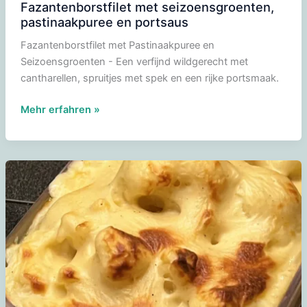
Fazantenborstfilet met seizoensgroenten,
pastinaakpuree en portsaus
Fazantenborstfilet met Pastinaakpuree en
Seizoensgroenten - Een verfijnd wildgerecht met
cantharellen, spruitjes met spek en een rijke portsmaak.
Fazantenborstfilet
Mehr erfahren »
met
seizoensgroenten,
pastinaakpuree
en
portsaus