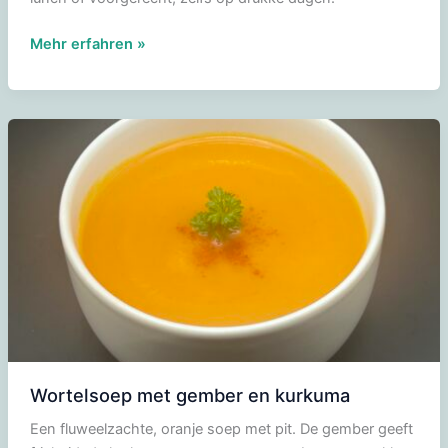
Paprikasoep
Mehr erfahren »
met
gegrilde
paprika’s
Wortelsoep met gember en kurkuma
Een fluweelzachte, oranje soep met pit. De gember geeft