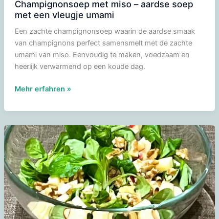
Champignonsoep met miso – aardse soep
met een vleugje umami
Een zachte champignonsoep waarin de aardse smaak
van champignons perfect samensmelt met de zachte
umami van miso. Eenvoudig te maken, voedzaam en
heerlijk verwarmend op een koude dag.
Champignonsoep
Mehr erfahren »
met
miso
–
aardse
soep
met
een
vleugje
umami