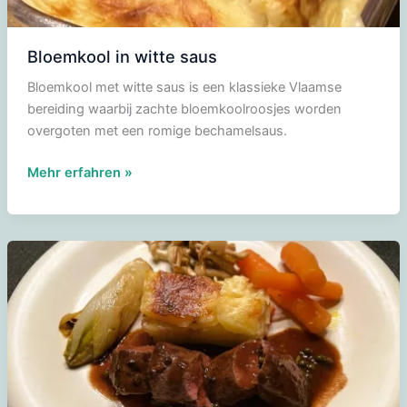
Bloemkool in witte saus
Bloemkool met witte saus is een klassieke Vlaamse
bereiding waarbij zachte bloemkoolroosjes worden
overgoten met een romige bechamelsaus.
Bloemkool
Mehr erfahren »
in
witte
saus