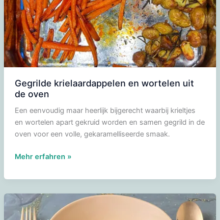
Gegrilde krielaardappelen en wortelen uit
de oven
Een eenvoudig maar heerlijk bijgerecht waarbij krieltjes
en wortelen apart gekruid worden en samen gegrild in de
oven voor een volle, gekaramelliseerde smaak.
Gegrilde
Mehr erfahren »
krielaardappelen
en
wortelen
uit
de