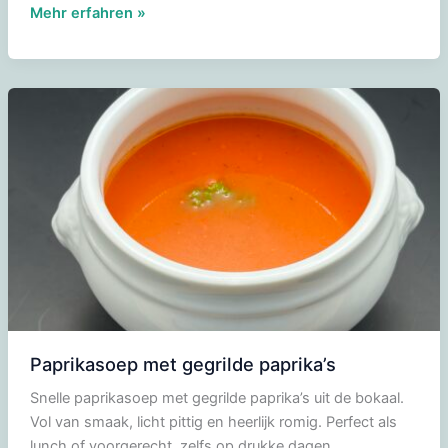
Tempereren
Mehr erfahren »
met
de
microgolf
Paprikasoep met gegrilde paprika’s
Snelle paprikasoep met gegrilde paprika’s uit de bokaal.
Vol van smaak, licht pittig en heerlijk romig. Perfect als
lunch of voorgerecht, zelfs op drukke dagen.