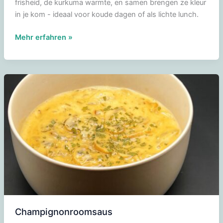
frisheid, de kurkuma warmte, en samen brengen ze kleur
in je kom - ideaal voor koude dagen of als lichte lunch.
Wortelsoep
Mehr erfahren »
met
gember
en
kurkuma
Champignonroomsaus