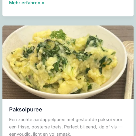
Pastinaakpuree
Mehr erfahren »
Paksoipuree
Een zachte aardappelpuree met gestoofde paksoi voor
een frisse, oosterse toets. Perfect bij eend, kip of vis —
eenvoudig, licht en vol smaak.