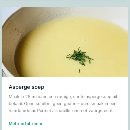
Blauwe
Schimmelkaas
en
Kerstomaten
Asperge soep
Maak in 25 minuten een romige, snelle aspergesoep uit
bokaal. Geen schillen, geen gedoe – pure smaak in een
handomdraai. Perfect als snelle lunch of voorgerecht.
Asperge
Mehr erfahren »