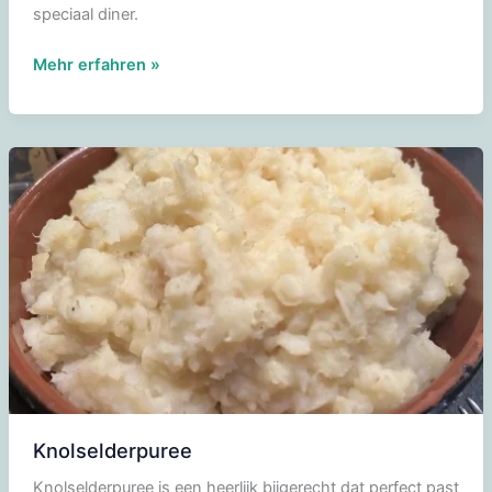
speciaal diner.
Gepocheerde
Mehr erfahren »
peren
in
rode
wijn
siroop
Knolselderpuree
Knolselderpuree is een heerlijk bijgerecht dat perfect past