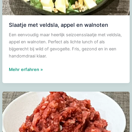
Slaatje met veldsla, appel en walnoten
Een eenvoudig maar heerlijk seizoensslaatje met veldsla,
appel en walnoten. Perfect als lichte lunch of als
bijgerecht bij wild of gevogelte. Fris, gezond en in een
handomdraai klaar.
Slaatje
Mehr erfahren »
met
veldsla,
appel
en
walnoten