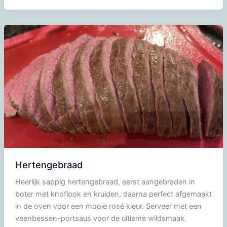
een
bedje
van
knolselderpuree
met
peren
in
rode
wijn
en
veenbessencompote
Hertengebraad
Heerlijk sappig hertengebraad, eerst aangebraden in
boter met knoflook en kruiden, daarna perfect afgemaakt
in de oven voor een mooie rosé kleur. Serveer met een
veenbessen-portsaus voor de ultieme wildsmaak.