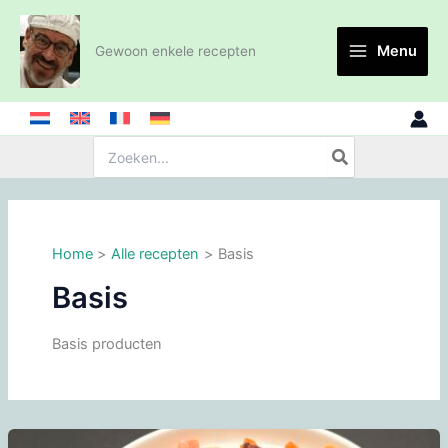
Ga
naar
Menu
Gewoon enkele recepten
de
inhoud
Zoeken:
Home
Alle recepten
Basis
Basis
Basis producten