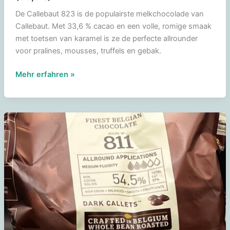
De Callebaut 823 is de populairste melkchocolade van
Callebaut. Met 33,6 % cacao en een volle, romige smaak
met toetsen van karamel is ze de perfecte allrounder
voor pralines, mousses, truffels en gebak.
Callebaut
Mehr erfahren »
823
–
Belgische
Melkchocolade
(33,6%)