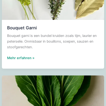
Bouquet Garni
Bouquet garni is een bundel kruiden zoals tijm, laurier en
peterselie. Onmisbaar in bouillons, soepen, sauzen en
stoofgerechten.
Bouquet
Mehr erfahren »
Garni