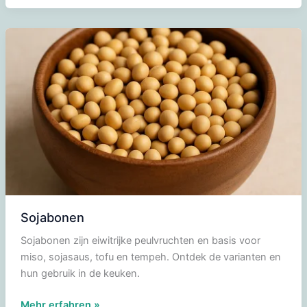
(Shiro
Miso)
Sojabonen
Sojabonen zijn eiwitrijke peulvruchten en basis voor
miso, sojasaus, tofu en tempeh. Ontdek de varianten en
hun gebruik in de keuken.
Sojabonen
Mehr erfahren »