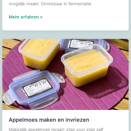
mogelijk maakt. Onmisbaar in fermentatie.
Aspergillus
Mehr erfahren »
oryzae
(Koji-
kin)
Appelmoes maken en invriezen
Makkelijk appelmoes recept: stap voor stap zelf