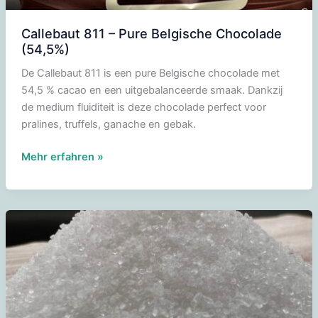
Callebaut 811 – Pure Belgische Chocolade
(54,5%)
De Callebaut 811 is een pure Belgische chocolade met
54,5 % cacao en een uitgebalanceerde smaak. Dankzij
de medium fluiditeit is deze chocolade perfect voor
pralines, truffels, ganache en gebak.
Callebaut
Mehr erfahren »
811
–
Pure
Belgische
Chocolade
(54,5%)