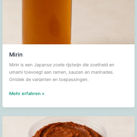
Mirin
Mirin is een Japanse zoete rijstwijn die zoetheid en
umami toevoegt aan ramen, sauzen en marinades.
Ontdek de varianten en toepassingen.
Mirin
Mehr erfahren »