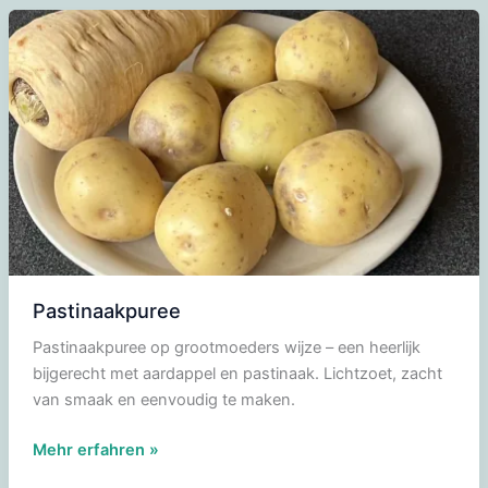
wortelen
uit
de
oven
Pastinaakpuree
Pastinaakpuree op grootmoeders wijze – een heerlijk
bijgerecht met aardappel en pastinaak. Lichtzoet, zacht
van smaak en eenvoudig te maken.
Pastinaakpuree
Mehr erfahren »