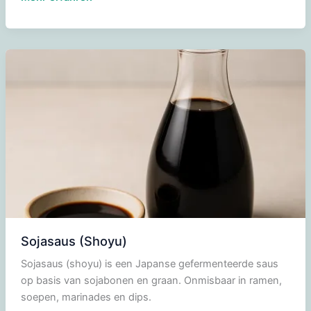
Sojasaus (Shoyu)
Sojasaus (shoyu) is een Japanse gefermenteerde saus
op basis van sojabonen en graan. Onmisbaar in ramen,
soepen, marinades en dips.