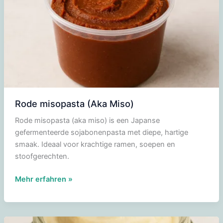
Rode misopasta (Aka Miso)
Rode misopasta (aka miso) is een Japanse
gefermenteerde sojabonenpasta met diepe, hartige
smaak. Ideaal voor krachtige ramen, soepen en
stoofgerechten.
Rode
Mehr erfahren »
misopasta
(Aka
Miso)