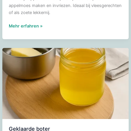
appelmoes maken en invriezen. Ideaal bij vleesgerechten
of als zoete lekkernij.
Appelmoes
Mehr erfahren »
maken
en
invriezen
Geklaarde boter