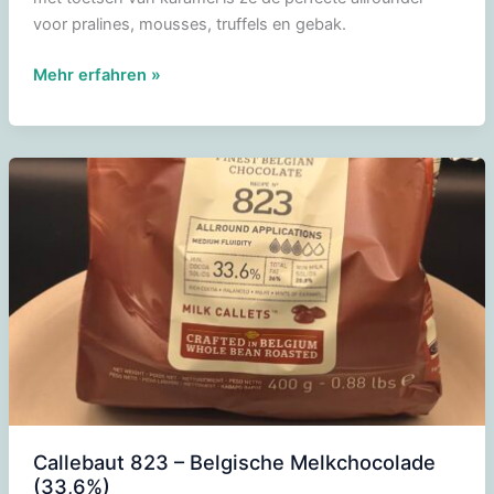
voor pralines, mousses, truffels en gebak.
Callebaut
Mehr erfahren »
W2
-
Belgische
witte
chocolade
(28%)
Callebaut 823 – Belgische Melkchocolade
(33,6%)