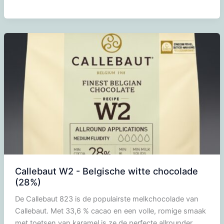
Callebaut W2 - Belgische witte chocolade
(28%)
De Callebaut 823 is de populairste melkchocolade van
Callebaut. Met 33,6 % cacao en een volle, romige smaak
met toetsen van karamel is ze de perfecte allrounder