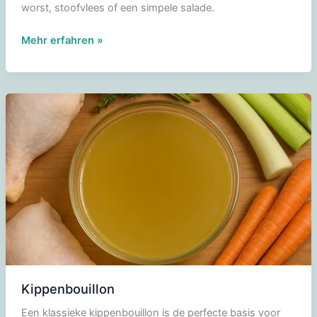
worst, stoofvlees of een simpele salade.
Preipuree
Mehr erfahren »
met
spekblokjes
Kippenbouillon
Een klassieke kippenbouillon is de perfecte basis voor