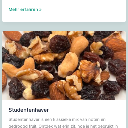
Exotisch
Mehr erfahren »
gedroogd
fruit
Studentenhaver
Studentenhaver is een klassieke mix van noten en
gedroogd fruit. Ontdek wat erin zit, hoe je het gebruikt in