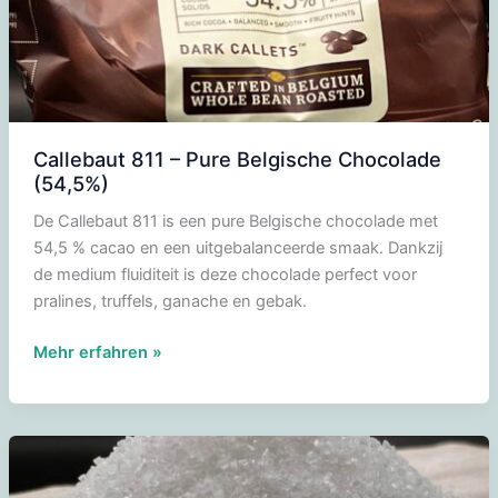
Callebaut 811 – Pure Belgische Chocolade
(54,5%)
De Callebaut 811 is een pure Belgische chocolade met
54,5 % cacao en een uitgebalanceerde smaak. Dankzij
de medium fluiditeit is deze chocolade perfect voor
pralines, truffels, ganache en gebak.
Callebaut
Mehr erfahren »
811
–
Pure
Belgische
Chocolade