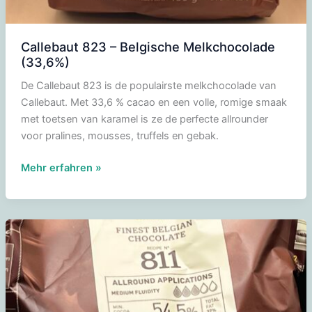
Callebaut 823 – Belgische Melkchocolade
(33,6%)
De Callebaut 823 is de populairste melkchocolade van
Callebaut. Met 33,6 % cacao en een volle, romige smaak
met toetsen van karamel is ze de perfecte allrounder
voor pralines, mousses, truffels en gebak.
Callebaut
Mehr erfahren »
823
–
Belgische
Melkchocolade
(33,6%)