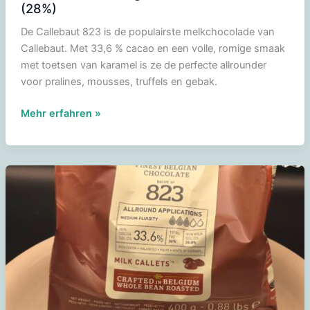
(28%)
De Callebaut 823 is de populairste melkchocolade van
Callebaut. Met 33,6 % cacao en een volle, romige smaak
met toetsen van karamel is ze de perfecte allrounder
voor pralines, mousses, truffels en gebak.
Callebaut
Mehr erfahren »
W2
-
Belgische
witte
chocolade
(28%)