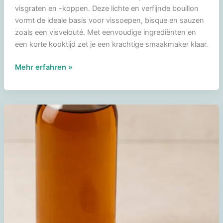
visgraten en -koppen. Deze lichte en verfijnde bouillon
vormt de ideale basis voor vissoepen, bisque en sauzen
zoals een visvelouté. Met eenvoudige ingrediënten en
een korte kooktijd zet je een krachtige smaakmaker klaar.
Visbouillon
Mehr erfahren »