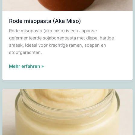
Rode misopasta (Aka Miso)
Rode misopasta (aka miso) is een Japanse
gefermenteerde sojabonenpasta met diepe, hartige
smaak. Ideaal voor krachtige ramen, soepen en
stoofgerechten.
Rode
Mehr erfahren »
misopasta
(Aka
Miso)