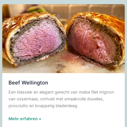
en
kruidenkaas
Beef Wellington
Een klassiek en elegant gerecht van malse filet mignon
van ossenhaas, omhuld met smaakvolle duxelles,
prosciutto en knapperig bladerdeeg.
Beef
Mehr erfahren »
Wellington