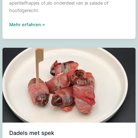
aperitiefhapjes of als onderdeel van je salade of
hoofdgerecht.
Tête
Mehr erfahren »
de
Moine
Dadels met spek