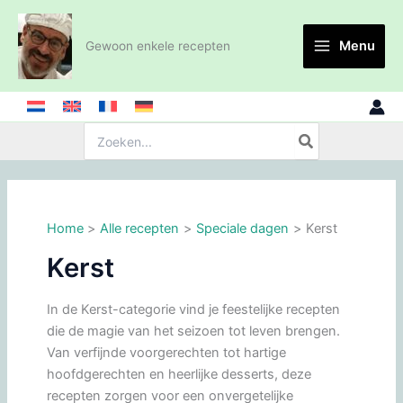
Ga
naar
Menu
Gewoon enkele recepten
de
inhoud
Zoeken:
Home
Alle recepten
Speciale dagen
Kerst
Kerst
In de Kerst-categorie vind je feestelijke recepten
die de magie van het seizoen tot leven brengen.
Van verfijnde voorgerechten tot hartige
hoofdgerechten en heerlijke desserts, deze
recepten zorgen voor een onvergetelijke