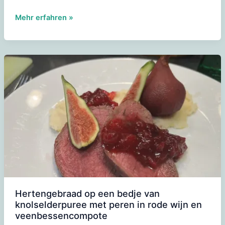
Tafelschikking:
Mehr erfahren »
Een
Gids
voor
de
Perfect
Gedekte
Tafel
Hertengebraad op een bedje van
knolselderpuree met peren in rode wijn en
veenbessencompote