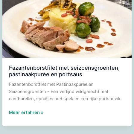
Fazantenborstfilet met seizoensgroenten,
pastinaakpuree en portsaus
Fazantenborstfilet met Pastinaakpuree en
Seizoensgroenten - Een verfijnd wildgerecht met
cantharellen, spruitjes met spek en een rijke portsmaak.
Fazantenborstfilet
Mehr erfahren »
met
seizoensgroenten,
pastinaakpuree