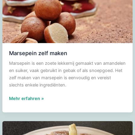
Marsepein zelf maken
Marsepein is een zoete lekkernij gemaakt van amandelen
en suiker, vaak gebruikt in gebak of als snoepgoed. Het
zelf maken van marsepein is eenvoudig en vereist
slechts enkele ingrediënten.
Marsepein
Mehr erfahren »
zelf
maken