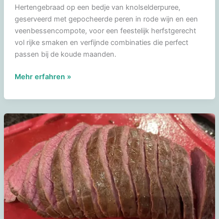
Hertengebraad op een bedje van knolselderpuree,
geserveerd met gepocheerde peren in rode wijn en een
veenbessencompote, voor een feestelijk herfstgerecht
vol rijke smaken en verfijnde combinaties die perfect
passen bij de koude maanden.
Hertengebraad
Mehr erfahren »
op
een
bedje
van
knolselderpuree
met
peren
in
rode
wijn
en
veenbessencompote