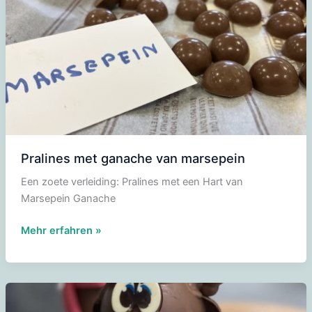
met
warme
appeltjes
Pralines met ganache van marsepein
Een zoete verleiding: Pralines met een Hart van
Marsepein Ganache
Pralines
Mehr erfahren »
met
ganache
van
marsepein