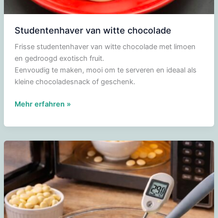
Studentenhaver van witte chocolade
Frisse studentenhaver van witte chocolade met limoen
en gedroogd exotisch fruit.
Eenvoudig te maken, mooi om te serveren en ideaal als
kleine chocoladesnack of geschenk.
Studentenhaver
Mehr erfahren »
van
witte
chocolade