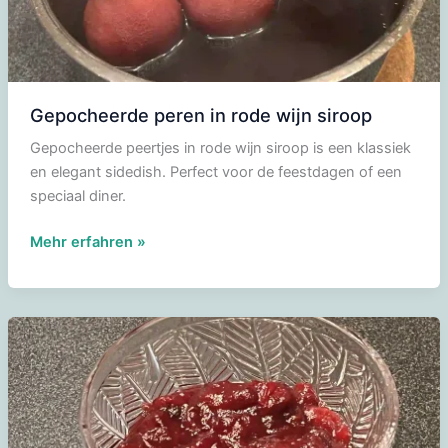
Gepocheerde peren in rode wijn siroop
Gepocheerde peertjes in rode wijn siroop is een klassiek
en elegant sidedish. Perfect voor de feestdagen of een
speciaal diner.
Gepocheerde
Mehr erfahren »
peren
in
rode
wijn
siroop