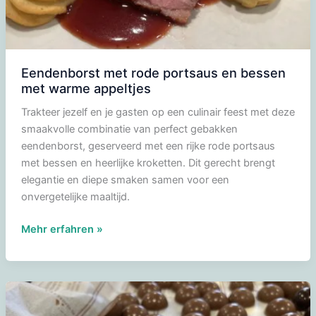
Eendenborst met rode portsaus en bessen
met warme appeltjes
Trakteer jezelf en je gasten op een culinair feest met deze
smaakvolle combinatie van perfect gebakken
eendenborst, geserveerd met een rijke rode portsaus
met bessen en heerlijke kroketten. Dit gerecht brengt
elegantie en diepe smaken samen voor een
onvergetelijke maaltijd.
Eendenborst
Mehr erfahren »
met
rode
portsaus
en
bessen