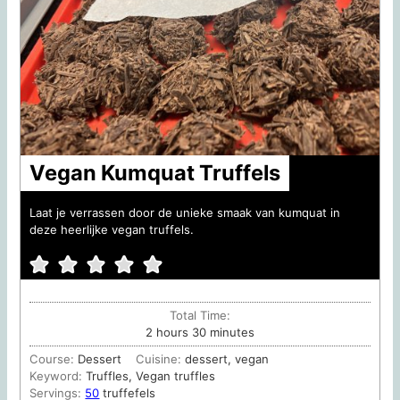
Vegan Kumquat Truffels
Laat je verrassen door de unieke smaak van kumquat in
deze heerlijke vegan truffels.
Total Time:
hours
minutes
2
hours
30
minutes
Course:
Dessert
Cuisine:
dessert, vegan
Keyword:
Truffles, Vegan truffles
Servings:
50
truffefels