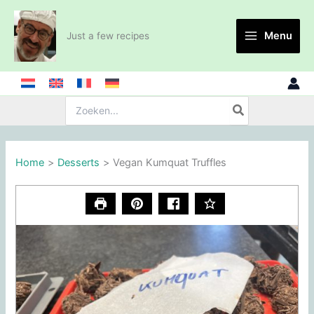
Skip
to
Menu
Just a few recipes
content
Search
for:
Home
Desserts
Vegan Kumquat Truffles