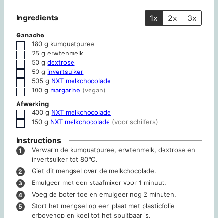
Ingredients
1x
2x
3x
Ganache
180
g
kumquatpuree
▢
25
g
erwtenmelk
▢
50
g
dextrose
▢
50
g
invertsuiker
▢
505
g
NXT melkchocolade
▢
100
g
margarine
(vegan)
▢
Afwerking
400
g
NXT melkchocolade
▢
150
g
NXT melkchocolade
(voor schilfers)
▢
Instructions
Verwarm de kumquatpuree, erwtenmelk, dextrose en
invertsuiker tot 80°C.
Giet dit mengsel over de melkchocolade.
Emulgeer met een staafmixer voor 1 minuut.
Voeg de boter toe en emulgeer nog 2 minuten.
Stort het mengsel op een plaat met plasticfolie
erbovenop en koel tot het spuitbaar is.