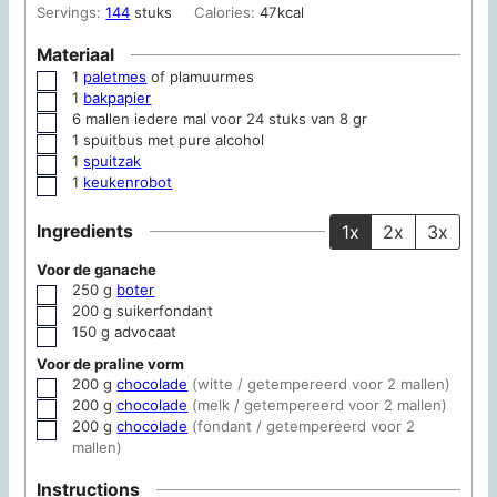
Servings:
144
stuks
Calories:
47
kcal
Materiaal
1
paletmes
of plamuurmes
▢
1
bakpapier
▢
6 mallen
iedere mal voor 24 stuks van 8 gr
▢
1 spuitbus
met pure alcohol
▢
1
spuitzak
▢
1
keukenrobot
▢
Ingredients
1x
2x
3x
Voor de ganache
250
g
boter
▢
200
g
suikerfondant
▢
150
g
advocaat
▢
Voor de praline vorm
200
g
chocolade
(witte / getempereerd voor 2 mallen)
▢
200
g
chocolade
(melk / getempereerd voor 2 mallen)
▢
200
g
chocolade
(fondant / getempereerd voor 2
▢
mallen)
Instructions