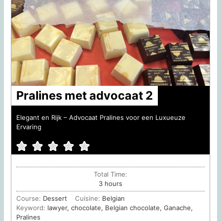
Pralines met advocaat 2
Elegant en Rijk – Advocaat Pralines voor een Luxueuze
Ervaring
Total Time:
hours
3
hours
Course:
Dessert
Cuisine:
Belgian
Keyword:
lawyer, chocolate, Belgian chocolate, Ganache,
Pralines