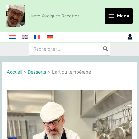
Aller
au
Menu
Juste Quelques Recettes
contenu
Recherche
de
:
Accueil
Desserts
L’art du tempérage