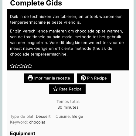
Complete Gids
Duik in de technieken van tableren, en ontdek waarom een
tempereermachine je beste vriend is.
Er zijn verschillende manieren om chocolade op te warmen,
van de traditionele au bain-marie-methode tot het gebruik
van een magnetron. Voor dit blog kiezen we echter voor de
meest nauwkeurige en efficiënte methode (thuis): de
chocolade tempereermachine.
Imprimer la recette
Pin Recipe
Rate Recipe
Temps total:
minutes
30
minutes
Type de plat:
Dessert
Cuisine:
Belge
Keyword:
chocolat
Equipment