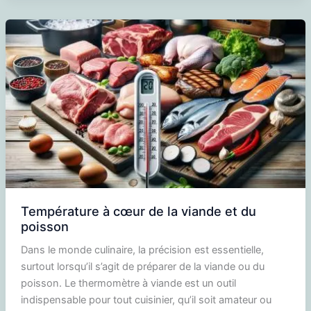
-
Signification
et
explication
des
termes
culinaires
Température à cœur de la viande et du
poisson
Dans le monde culinaire, la précision est essentielle,
surtout lorsqu’il s’agit de préparer de la viande ou du
poisson. Le thermomètre à viande est un outil
indispensable pour tout cuisinier, qu’il soit amateur ou