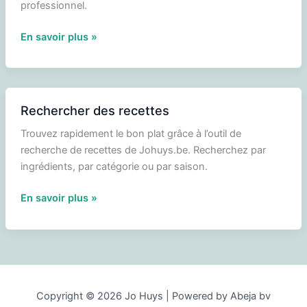
professionnel.
Température
En savoir plus »
à
cœur
de
la
Rechercher des recettes
viande
Trouvez rapidement le bon plat grâce à l’outil de
et
recherche de recettes de Johuys.be. Recherchez par
du
ingrédients, par catégorie ou par saison.
poisson
Rechercher
En savoir plus »
des
recettes
Copyright © 2026 Jo Huys | Powered by Abeja bv