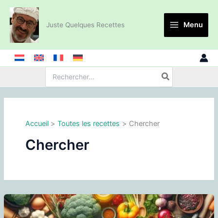
Aller
au
Menu
Juste Quelques Recettes
contenu
Recherche
de
:
Accueil
Toutes les recettes
Chercher
Chercher