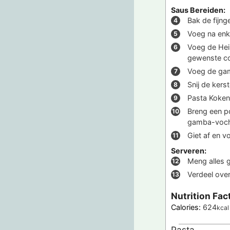
Saus Bereiden:
Bak de fijng
Voeg na enke
Voeg de Hein
gewenste con
Voeg de gam
Snij de ker
Pasta Koken
Breng een p
gamba-vocht 
Giet af en v
Serveren:
Meng alles g
Verdeel over
Nutrition Fac
Calories:
624
kcal
Pasta