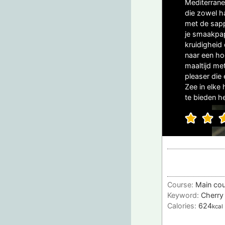
Mediterrane
die zowel h
met de sapp
je smaakpap
kruidigheid
naar een hog
maaltijd me
pleaser die
Zee in elke
te bieden he
Course:
Main co
Keyword:
Cherry
Calories:
624
kcal