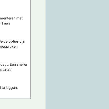
erimenteren met
jl een
eide opties zijn
itgesproken
ecept. Een sneller
asta als
 te leggen.