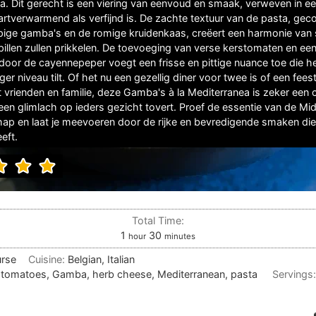
a. Dit gerecht is een viering van eenvoud en smaak, verweven in ee
artverwarmend als verfijnd is. De zachte textuur van de pasta, ge
ige gamba's en de romige kruidenkaas, creëert een harmonie van
illen zullen prikkelen. De toevoeging van verse kerstomaten en een
 door de cayennepeper voegt een frisse en pittige nuance toe die h
er niveau tilt. Of het nu een gezellig diner voor twee is of een feest
t vrienden en familie, deze Gamba's à la Mediterranea is zeker een
 een glimlach op ieders gezicht tovert. Proef de essentie van de Mi
 hap en laat je meevoeren door de rijke en bevredigende smaken die
eft.
Total Time:
hour
minutes
1
30
hour
minutes
urse
Cuisine:
Belgian, Italian
 tomatoes, Gamba, herb cheese, Mediterranean, pasta
Servings