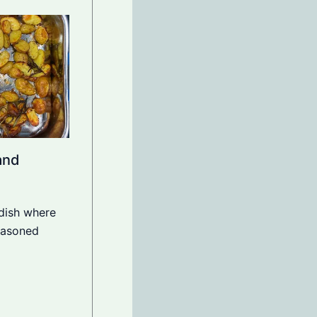
and
 dish where
easoned