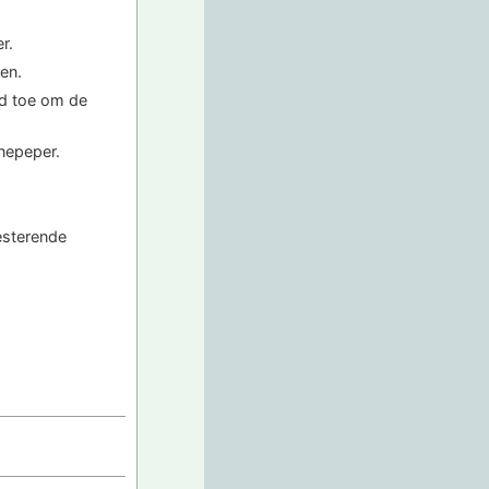
r.
en.
nd toe om de
nepeper.
esterende