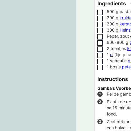
Ingredients
500
g
pasta
▢
200
g
kruid
▢
200
g
kerst
▢
300
g
Heinz
▢
Peper, zout
▢
600-800
g
▢
2
teentjes
k
▢
1
ui
(fijngeha
▢
1
scheutje
ol
▢
1
bosje
pete
▢
Instructions
Gamba's Voorbe
Pel de gamb
Plaats de re
na 15 minut
fond.
Zeef het men
een halve li