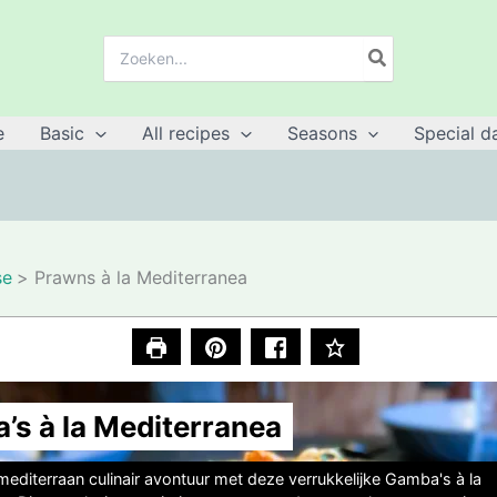
Search
for:
e
Basic
All recipes
Seasons
Special d
se
Prawns à la Mediterranea
’s à la Mediterranea
mediterraan culinair avontuur met deze verrukkelijke Gamba's à la