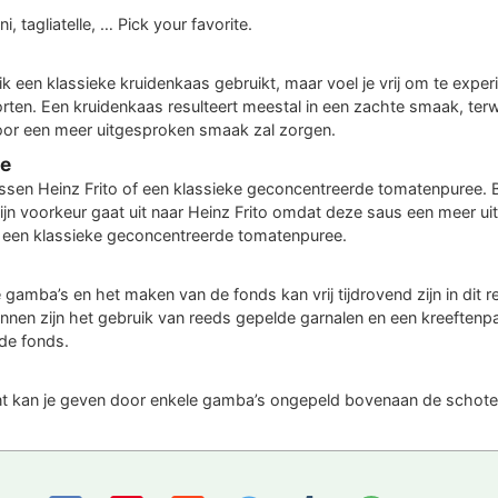
ni, tagliatelle, … Pick your favorite.
 ik een klassieke kruidenkaas gebruikt, maar voel je vrij om te exp
rten. Een kruidenkaas resulteert meestal in een zachte smaak, terwi
or een meer uitgesproken smaak zal zorgen.
e
ussen Heinz Frito of een klassieke geconcentreerde tomatenpuree. B
ijn voorkeur gaat uit naar Heinz Frito omdat deze saus een meer u
 een klassieke geconcentreerde tomatenpuree.
 gamba’s en het maken van de fonds kan vrij tijdrovend zijn in dit r
unnen zijn het gebruik van reeds gepelde garnalen en een kreeftenp
de fonds.
int kan je geven door enkele gamba’s ongepeld bovenaan de schotel