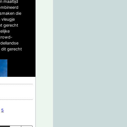
n maaltijd
combineerd
 smaken die
 vleugje
et gerecht
elijke
 crowd-
ddellandse
 dit gerecht
:
5