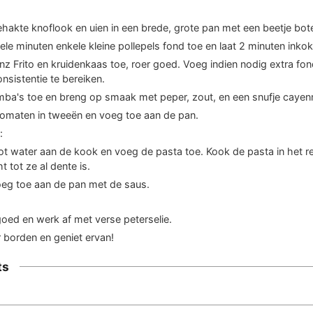
ehakte knoflook en uien in een brede, grote pan met een beetje bote
le minuten enkele kleine pollepels fond toe en laat 2 minuten inkok
z Frito en kruidenkaas toe, roer goed. Voeg indien nodig extra fo
sistentie te bereiken.
ba's toe en breng op smaak met peper, zout, en een snufje cayen
stomaten in tweeën en voeg toe aan de pan.
:
ot water aan de kook en voeg de pasta toe. Kook de pasta in het r
tot ze al dente is.
oeg toe aan de pan met de saus.
oed en werk af met verse peterselie.
 borden en geniet ervan!
ts