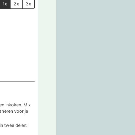
1x
2x
3x
en inkoken. Mix
aheren voor je
in twee delen: