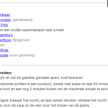
enkaas
omaten
(gehalveerd)
 Frito
 en een snufje cayennepeper naar smaak
gamba's
noflook
(fijngehakt)
kt)
ijfolie
rselie
(voor garnering)
reiden:
a's en zet de gepelde garnalen apart, koel bewaren.
sterende schillen in een kookpot, bedek met water en laat 20 minut
en kort en laat nog 5 minuten koken om de maximale smaak te extr
gsel, bewaar het vocht, en laat verder inkoken. Verdeel het vocht 
ter voor de saus en de rest voor het koken van de pasta.