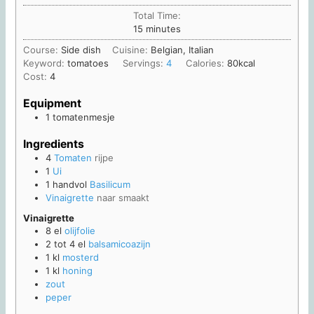
Total Time:
minutes
15
minutes
Course:
Side dish
Cuisine:
Belgian, Italian
Keyword:
tomatoes
Servings:
4
Calories:
80
kcal
Cost:
4
Equipment
1 tomatenmesje
Ingredients
4
Tomaten
rijpe
1
Ui
1
handvol
Basilicum
Vinaigrette
naar smaakt
Vinaigrette
8
el
olijfolie
2 tot 4
el
balsamicoazijn
1
kl
mosterd
1
kl
honing
zout
peper