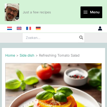
Skip
to
Menu
Just a few recipes
content
Search
for:
Home
Side dish
Refreshing Tomato Salad