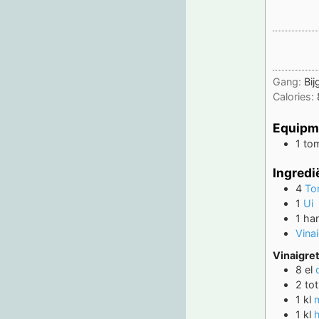
Gang:
Bij
Calories:
Equipm
1 to
Ingredi
4
To
1
Ui
1
ha
Vinai
Vinaigre
8
el
2 tot
1
kl
1
kl