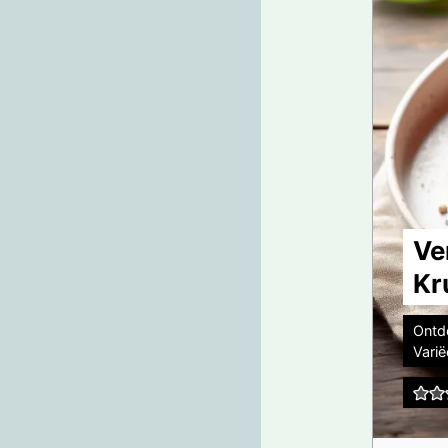
Ve
Kr
Ontd
Varië