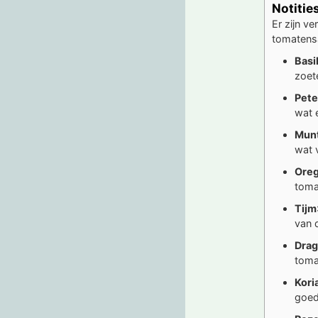
Notitie
Er zijn ve
tomatensa
Basi
zoet
Pete
wat 
Mun
wat 
Ore
toma
Tijm
van 
Dra
toma
Kori
goede