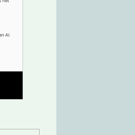
s het
n AI.