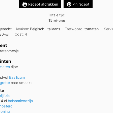
Recept afdrukken
Pin recept
Totale tijd:
minuten
15
minuten
gerecht
Keuken:
Belgisch, Italiaans
Trefwoord:
tomaten
Serv
80
Cost:
4
kcal
ent
matenmesje
ënten
maten
rijpe
ndvol
Basilicum
grette
naar smaakt
tte
olijfolie
 4
el
balsamicoazijn
mosterd
honing