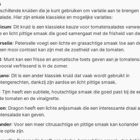
s
rschillende kruiden die je kunt gebruiken om variatie aan te brengen 
lade. Hier zijn enkele klassieke en mogelijke variaties:
licum
: Dit kruid is een klassieke keuze voor tomatensalades vanwe
e en licht pittige smaak die goed samengaat met de frisheid van d
rselie
: Peterselie voegt een lichte en grasachtige smaak toe aan d
een mooi contrast kan zijn met de zoetheid van de tomaten.
t
: Munt kan een frisse en aromatische toets geven aan je tomatens
vooral verfrissend is in de zomer.
gano
: Dit is een ander klassiek kruid dat vaak wordt gebruikt in
tengerechten, dankzij zijn aardse en licht pittige smaak.
: Tijm heeft een subtiele, houtachtige smaak die goed past bij de 
de tomaten en de vinaigrette.
gon
: Dragon heeft een lichte anijssmaak die een interessante draai a
tensalade kan geven.
ander
: Voor een meer citrusachtige en pittige smaak kan koriander
 optie zijn.