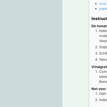
zout
pepe
Instruc
De toma
Indi
onde
Verp
Snij
Schi
Versn
Vinaigre
Comb
klei
Bren
Net voor
Giet
Indie