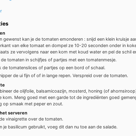
r
ties
ten
en gewenst kan je de tomaten emonderen : snijd een klein kruisje aa
rkant van elke tomaat en dompel ze 10-20 seconden onder in kok
laats ze vervolgens naar een kom met koud water en pel de schil er
d de tomaten in schijfjes of partjes met een tomatenmesje.
k de tomatenslices of partjes op een bord of schaal.
ipper de ui fijn of of in lange repen. Verspreid over de tomaten.
tte
ineer de olijfolie, balsamicoazijn, mosterd, honing (of ahornsiroop)
ne kom. Meng goed met een garde tot de ingrediënten goed gemeng
g op smaak met peper en zout.
 het serveren
 de vinaigrette over de tomaten.
n je basilicum gebruikt, voeg dit dan nu toe aan de salade.