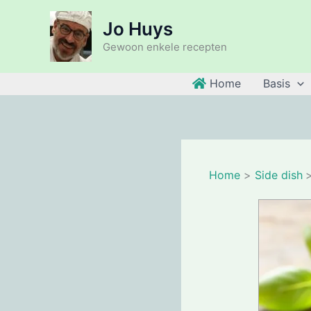
Ga
Jo Huys
naar
de
Gewoon enkele recepten
inhoud
Home
Basis
Home
Side dish