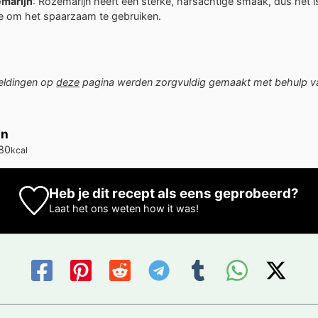
marijn
: Rozemarijn heeft een sterke, harsachtige smaak, dus het i
e om het spaarzaam te gebruiken.
eldingen op
deze
pagina werden zorgvuldig gemaakt met behulp va
on
80
kcal
Heb je dit recept als eens geprobeerd?
Laat het ons weten
how it was!