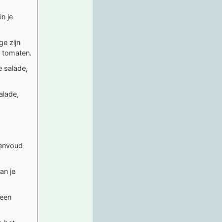
in je
ge zijn
e tomaten.
e salade,
alade,
eenvoud
an je
 een