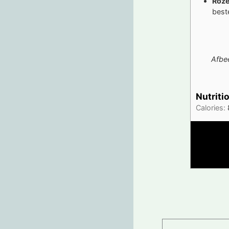
Roze
best
Afbe
Nutriti
Calories: