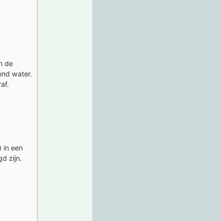
n de
end water.
af.
 in een
d zijn.