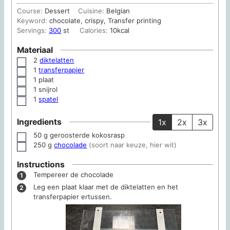
Course:
Dessert
Cuisine:
Belgian
Keyword:
chocolate, crispy, Transfer printing
Servings:
300
st
Calories:
10
kcal
Materiaal
2
diktelatten
▢
1
transferpapier
▢
1 plaat
▢
1 snijrol
▢
1
spatel
▢
Ingredients
1x
2x
3x
50
g
geroosterde kokosrasp
▢
250
g
chocolade
(soort naar keuze, hier wit)
▢
Instructions
Tempereer de chocolade
Leg een plaat klaar met de diktelatten en het
transferpapier ertussen.