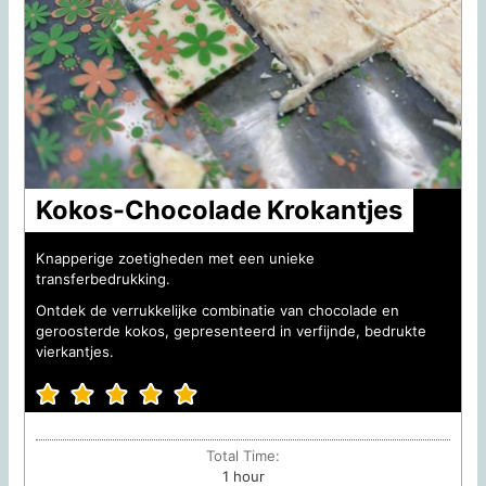
Kokos-Chocolade Krokantjes
Knapperige zoetigheden met een unieke
transferbedrukking.
Ontdek de verrukkelijke combinatie van chocolade en
geroosterde kokos, gepresenteerd in verfijnde, bedrukte
vierkantjes.
Total Time:
hour
1
hour