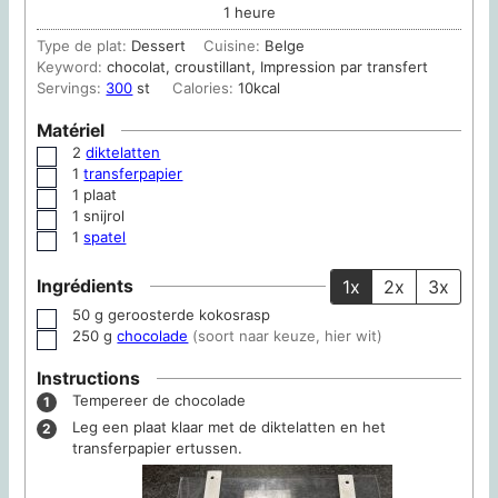
heure
1
heure
Type de plat:
Dessert
Cuisine:
Belge
Keyword:
chocolat, croustillant, Impression par transfert
Servings:
300
st
Calories:
10
kcal
Matériel
2
diktelatten
▢
1
transferpapier
▢
1 plaat
▢
1 snijrol
▢
1
spatel
▢
Ingrédients
1x
2x
3x
50
g
geroosterde kokosrasp
▢
250
g
chocolade
(soort naar keuze, hier wit)
▢
Instructions
Tempereer de chocolade
Leg een plaat klaar met de diktelatten en het
transferpapier ertussen.