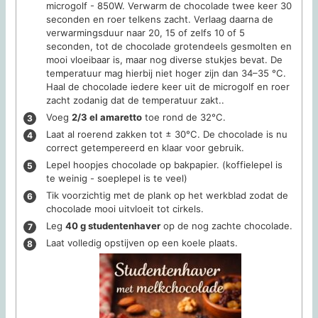
microgolf - 850W. Verwarm de chocolade twee keer 30
seconden en roer telkens zacht. Verlaag daarna de
verwarmingsduur naar 20, 15 of zelfs 10 of 5
seconden, tot de chocolade grotendeels gesmolten en
mooi vloeibaar is, maar nog diverse stukjes bevat. De
temperatuur mag hierbij niet hoger zijn dan 34–35 °C.
Haal de chocolade iedere keer uit de microgolf en roer
zacht zodanig dat de temperatuur zakt..
Voeg
2/3 el amaretto
toe rond de 32°C.
Laat al roerend zakken tot ± 30°C. De chocolade is nu
correct getempereerd en klaar voor gebruik.
Lepel hoopjes chocolade op bakpapier. (koffielepel is
te weinig - soeplepel is te veel)
Tik voorzichtig met de plank op het werkblad zodat de
chocolade mooi uitvloeit tot cirkels.
Leg
40 g studentenhaver
op de nog zachte chocolade.
Laat volledig opstijven op een koele plaats.