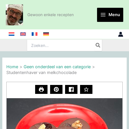
Ga
naar
Menu
Gewoon enkele recepten
de
inhoud
Zoeken:
Home
Geen onderdeel van een categorie
Studentenhaver van melkchocolade