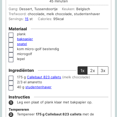
minuten
45
minuten
Gang:
Dessert, Tussendoortje
Keuken:
Belgisch
Trefwoord:
chocolade, melk chocolade, studentenhaver
Servings:
15
st
Calories:
95
kcal
Materiaal
plank
▢
bakpapier
▢
spatel
▢
kom
micro-golf bestendig
▢
microgolf
▢
lepel
▢
Ingrediënten
1x
2x
3x
175
g
Callebaut 823 callets
(melk chocolade)
▢
2/3
el
amaretto
▢
40
g
studentenhaver
▢
Instructies
Leg een plaat of plank klaar met bakpapier op.
Tempereren
Tempereer
175 g Callebaut 823 callets
met de