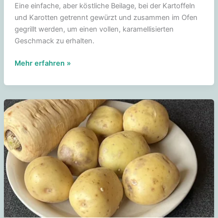
Eine einfache, aber köstliche Beilage, bei der Kartoffeln
und Karotten getrennt gewürzt und zusammen im Ofen
gegrillt werden, um einen vollen, karamellisierten
Geschmack zu erhalten.
Gegrillte
Mehr erfahren »
neue
Kartoffeln
und
Karotten
aus
dem
Ofen