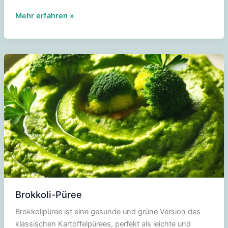
Eintopf
Mehr erfahren »
mit
Rosenkohl
und
geräucherten
Speckstücken
Brokkoli-Püree
Brokkolipüree ist eine gesunde und grüne Version des
klassischen Kartoffelpürees, perfekt als leichte und