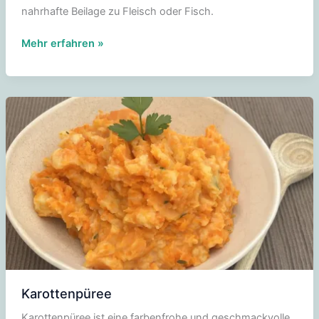
nahrhafte Beilage zu Fleisch oder Fisch.
Brokkoli-
Mehr erfahren »
Püree
Karottenpüree
Karottenpüree ist eine farbenfrohe und geschmackvolle