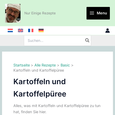
Zum
Inhalt
Menu
Nur Einige Rezepte
springen
Suche
nach:
Startseite
Alle Rezepte
Basic
Kartoffeln und Kartoffelpüree
Kartoffeln und
Kartoffelpüree
Alles, was mit Kartoffeln und Kartoffelpüree zu tun
hat, finden Sie hier.