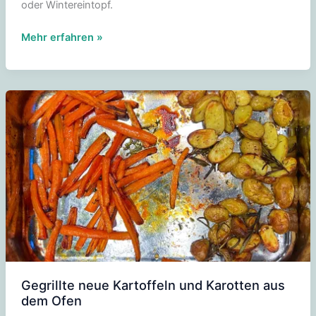
oder Wintereintopf.
Rote-
Mehr erfahren »
Bete-
Püree
Gegrillte neue Kartoffeln und Karotten aus
dem Ofen