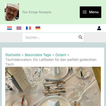
Zum
Inhalt
Menu
Nur Einige Rezepte
springen
Suche
nach:
Startseite
Besondere Tage
Ostern
Tischdekoration: Ein Leitfaden für den perfekt gedeckten
Tisch