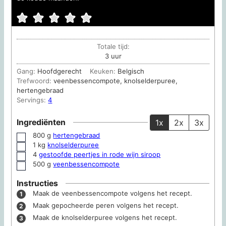
Totale tijd:
uur
3
uur
Gang:
Hoofdgerecht
Keuken:
Belgisch
Trefwoord:
veenbessencompote, knolselderpuree,
hertengebraad
Servings:
4
Ingrediënten
1x
2x
3x
800
g
hertengebraad
▢
1
kg
knolselderpuree
▢
4
gestoofde peertjes in rode wijn siroop
▢
500
g
veenbessencompote
▢
Instructies
Maak de veenbessencompote volgens het recept.
Maak gepocheerde peren volgens het recept.
Maak de knolselderpuree volgens het recept.