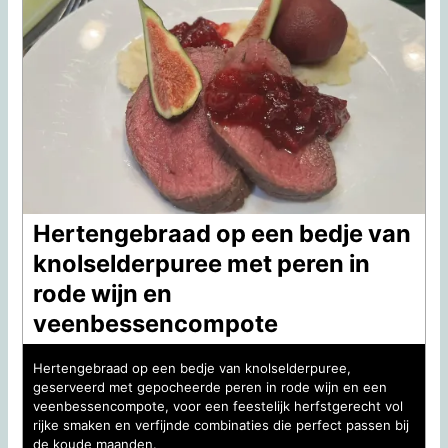
Hertengebraad op een bedje van
knolselderpuree met peren in
rode wijn en
veenbessencompote
Hertengebraad op een bedje van knolselderpuree,
geserveerd met gepocheerde peren in rode wijn en een
veenbessencompote, voor een feestelijk herfstgerecht vol
rijke smaken en verfijnde combinaties die perfect passen bij
de koude maanden.