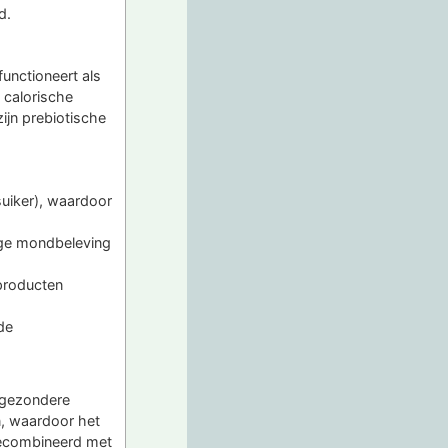
d.
functioneert als
 calorische
ijn prebiotische
suiker), waardoor
ige mondbeleving
 producten
de
, gezondere
n, waardoor het
gecombineerd met