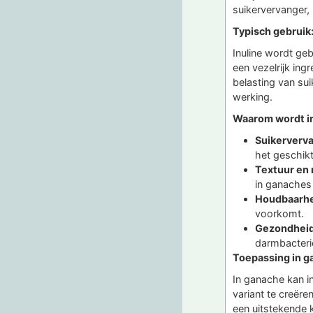
suikervervanger, 
Typisch gebruik
Inuline wordt gebr
een vezelrijk ing
belasting van su
werking.
Waarom wordt in
Suikerverv
het geschikt
Textuur en 
in ganaches 
Houdbaarhe
voorkomt.
Gezondheid
darmbacterië
Toepassing in g
In ganache kan i
variant te creëre
een uitstekende 