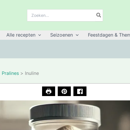
Zoeken:
Alle recepten
Seizoenen
Feestdagen & Them
Pralines
Inuline