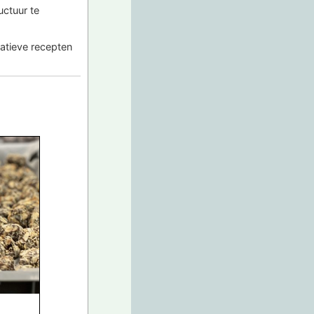
uctuur te
vatieve recepten