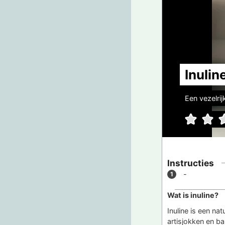
Inulin
Een vezelri
Instructies
-
Wat is inuline?
Inuline is een na
artisjokken en ba