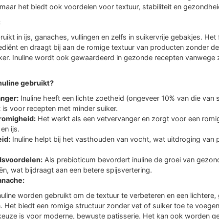
maar het biedt ook voordelen voor textuur, stabiliteit en gezondhei
:
uikt in ijs, ganaches, vullingen en zelfs in suikervrije gebakjes. Het 
rediënt en draagt bij aan de romige textuur van producten zonder de
iker. Inuline wordt ook gewaardeerd in gezonde recepten vanwege z
uline gebruikt?
anger:
Inuline heeft een lichte zoetheid (ongeveer 10% van die van 
 is voor recepten met minder suiker.
romigheid:
Het werkt als een vetvervanger en zorgt voor een rom
en ijs.
id:
Inuline helpt bij het vasthouden van vocht, wat uitdroging van
svoordelen:
Als prebioticum bevordert inuline de groei van gezon
n, wat bijdraagt aan een betere spijsvertering.
anache:
nuline worden gebruikt om de textuur te verbeteren en een lichtere
n. Het biedt een romige structuur zonder vet of suiker toe te voege
keuze is voor moderne, bewuste patisserie. Het kan ook worden 