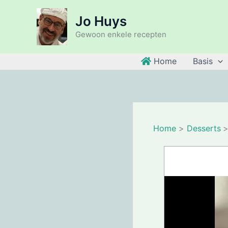
Ga
Jo Huys
naar
de
Gewoon enkele recepten
inhoud
Home
Basis
Home
Desserts