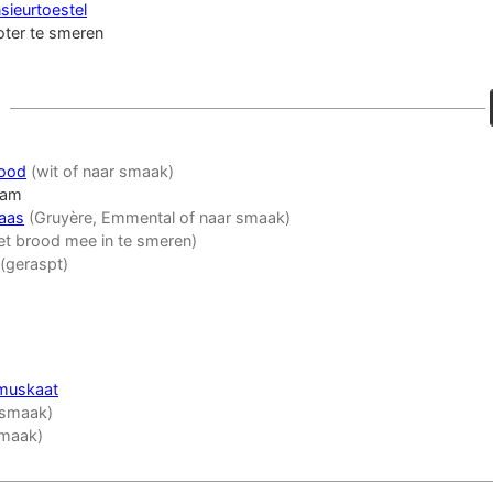
ieurtoestel
ter te smeren
ood
(wit of naar smaak)
am
aas
(Gruyère, Emmental of naar smaak)
t brood mee in te smeren)
(geraspt)
muskaat
 smaak)
smaak)