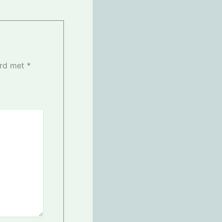
erd met
*