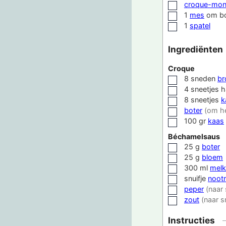
croque-mons
▢
1
mes
om bo
▢
1
spatel
▢
Ingrediënten
Croque
8
sneden
br
▢
4
sneetjes
h
▢
8
sneetjes
k
▢
boter
(om he
▢
100
gr
kaas
▢
Béchamelsaus
25
g
boter
▢
25
g
bloem
▢
300
ml
melk
▢
snuifje
noot
▢
peper
(naar
▢
zout
(naar 
▢
Instructies