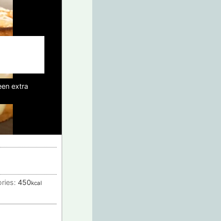
een extra
ories:
450
kcal