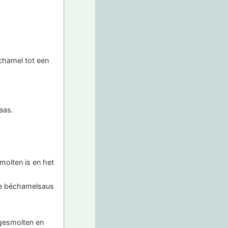
chamel tot een
aas.
molten is en het
je béchamelsaus
 gesmolten en