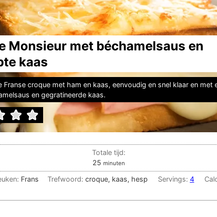
e Monsieur met béchamelsaus en
pte kaas
e Franse croque met ham en kaas, eenvoudig en snel klaar en met 
amelsaus en gegratineerde kaas.
Totale tijd:
minuten
25
minuten
euken:
Frans
Trefwoord:
croque, kaas, hesp
Servings:
4
Cal