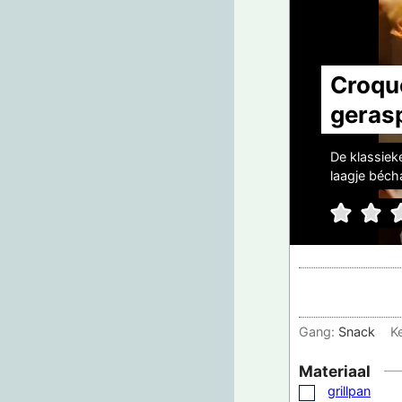
Croqu
geras
De klassiek
laagje béch
Gang:
Snack
K
Materiaal
grillpan
▢