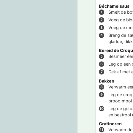
Béchamelsaus
Smelt de bo
Voeg de bloe
Voeg de melk
Breng de sa
gladde, dikk
Bereid de Croq
Besmeer éé
Leg op een 
Dek af met 
Bakken
Verwarm een
Leg de croqu
brood mooi 
Leg de geto
en bestrooi
Gratineren
Verwarm de o