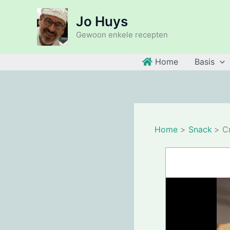
Ga
Jo Huys
naar
de
Gewoon enkele recepten
inhoud
Home
Basis
Home
Snack
C