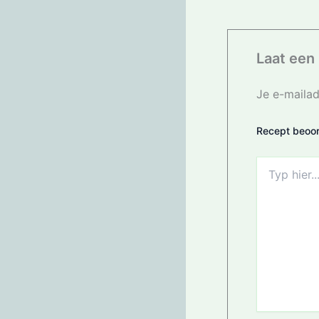
Laat een 
Je e-mailad
Recept beoor
Typ
hier...