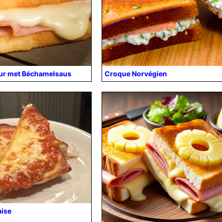
ur met Béchamelsaus
Croque Norvégien
ise