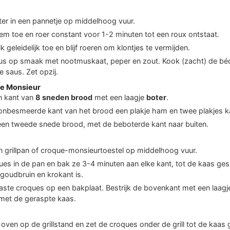
ter in een pannetje op middelhoog vuur.
m toe en roer constant voor 1-2 minuten tot een roux ontstaat.
 geleidelijk toe en blijf roeren om klontjes te vermijden.
us op smaak met nootmuskaat, peper en zout. Kook (zacht) de bé
e saus. Zet opzij.
ue Monsieur
n kant van
8 sneden brood
met een laagje
boter
.
onbesmeerde kant van het brood een plakje ham en twee plakjes k
een tweede snede brood, met de beboterde kant naar buiten.
 grillpan of croque-monsieurtoestel op middelhoog vuur.
es in de pan en bak ze 3-4 minuten aan elke kant, tot de kaas ges
goudbruin en krokant is.
aste croques op een bakplaat. Bestrijk de bovenkant met een laag
 met de geraspte kaas.
ven op de grillstand en zet de croques onder de grill tot de kaas