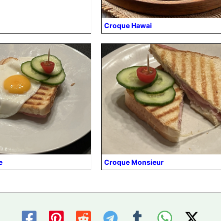
Croque Hawai
e
Croque Monsieur