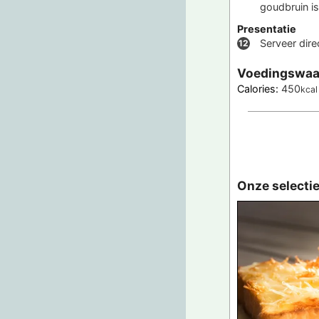
goudbruin is
Presentatie
Serveer dire
Voedingswaa
Calories:
450
kcal
Onze selecti