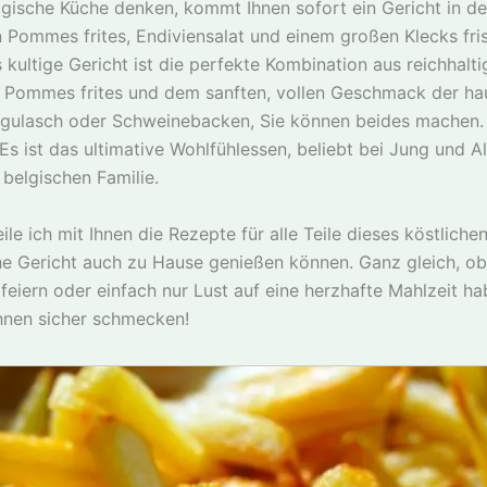
lgische Küche denken, kommt Ihnen sofort ein Gericht in de
en Pommes frites, Endiviensalat und einem großen Klecks fr
kultige Gericht ist die perfekte Kombination aus reichhalt
n Pommes frites und dem sanften, vollen Geschmack der 
gulasch oder Schweinebacken, Sie können beides machen. 
 Es ist das ultimative Wohlfühlessen, beliebt bei Jung und Al
 belgischen Familie.
ile ich mit Ihnen die Rezepte für alle Teile dieses köstliche
che Gericht auch zu Hause genießen können. Ganz gleich, ob
eiern oder einfach nur Lust auf eine herzhafte Mahlzeit ha
hnen sicher schmecken!