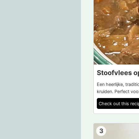
Stoofvlees o
Een heerlijke, tradi
kruiden. Perfect vo
Check out this reci
3