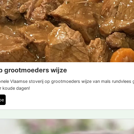
p grootmoeders wijze
tionele Vlaamse stoverij op grootmoeders wijze van mals rundvlees 
or koude dagen!
pe