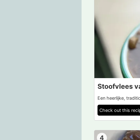
Stoofvlees 
Een heerlijke, tradi
Check out this reci
4