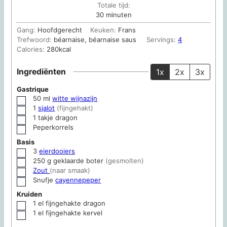
Totale tijd:
minuten
30
minuten
Gang:
Hoofdgerecht
Keuken:
Frans
Trefwoord:
béarnaise, béarnaise saus
Servings:
4
Calories:
280
kcal
Ingrediënten
1x
2x
3x
Gastrique
50
ml
witte wijnazijn
▢
1
sjalot
(fijngehakt)
▢
1
takje dragon
▢
Peperkorrels
▢
Basis
3
eierdooiers
▢
250
g
geklaarde boter
(gesmolten)
▢
Zout
(naar smaak)
▢
Snufje
cayennepeper
▢
Kruiden
1
el
fijngehakte dragon
▢
1
el
fijngehakte kervel
▢