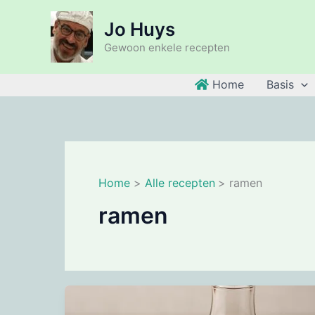
Ga
Jo Huys
naar
de
Gewoon enkele recepten
inhoud
Home
Basis
Home
Alle recepten
ramen
ramen