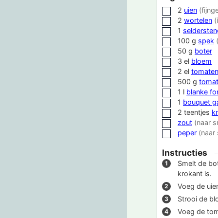
2
uien
(fijng
▢
2
wortelen
(
▢
1
seldersten
▢
100
g
spek
▢
50
g
boter
▢
3
el
bloem
▢
2
el
tomaten
▢
500
g
toma
▢
1
l
blanke fo
▢
1
bouquet ga
▢
2
teentjes
k
▢
zout
(naar 
▢
peper
(naar
▢
Instructies
Smelt de bot
krokant is.
Voeg de uien
Strooi de b
Voeg de tom