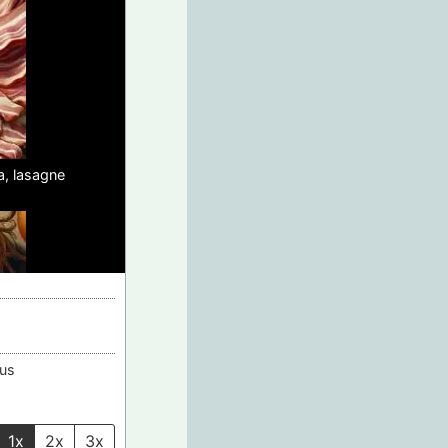
a, lasagne
us
1x
2x
3x