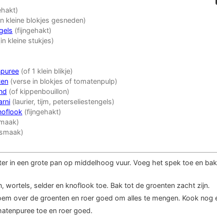
ehakt)
in kleine blokjes gesneden)
gels
(fijngehakt)
(in kleine stukjes)
puree
(of 1 klein blikje)
ten
(verse in blokjes of tomatenpulp)
nd
(of kippenbouillon)
rni
(laurier, tijm, peterseliestengels)
noflook
(fijngehakt)
smaak)
 smaak)
er in een grote pan op middelhoog vuur. Voeg het spek toe en bak t
, wortels, selder en knoflook toe. Bak tot de groenten zacht zijn.
loem over de groenten en roer goed om alles te mengen. Kook nog 
atenpuree toe en roer goed.