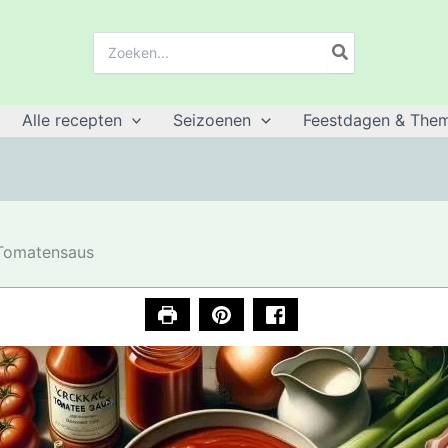
Zoeken:
Alle recepten
Seizoenen
Feestdagen & Them
Tomatensaus