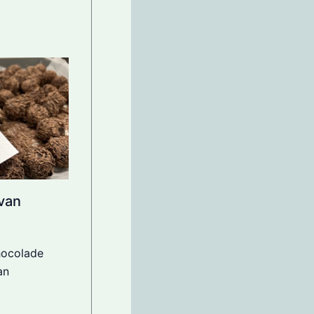
van
hocolade
an