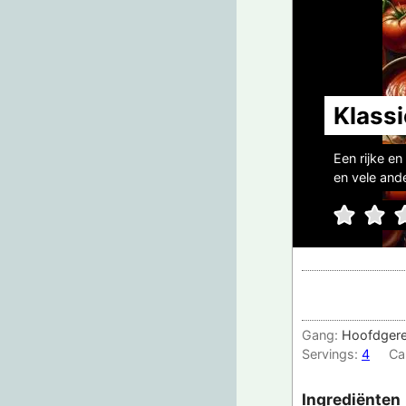
Klass
Een rijke e
en vele and
Gang:
Hoofdger
Servings:
4
Ca
Ingrediënten