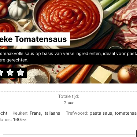
ieke Tomatensaus
n smaakvolle saus op basis van verse ingrediënten, ideaal voor past
ere gerechten.
Totale tijd:
uur
2
uur
echt
Keuken:
Frans, Italiaans
Trefwoord:
pasta saus, tomatensa
lories:
160
kcal