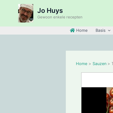
Ga
Jo Huys
naar
de
Gewoon enkele recepten
inhoud
Home
Basis
Home
Sauzen