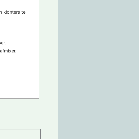
m klonters te
er.
afmixer.