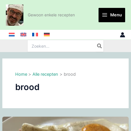
Ga
naar
Menu
Gewoon enkele recepten
de
inhoud
Zoeken:
Home
Alle recepten
brood
brood