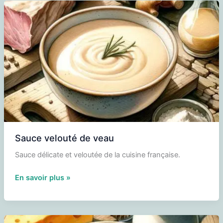
Sauce velouté de veau
Sauce délicate et veloutée de la cuisine française.
Sauce
En savoir plus »
velouté
de
veau