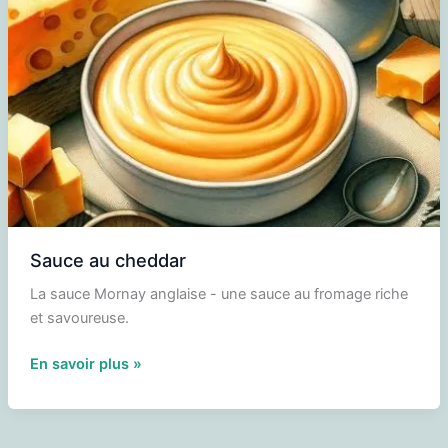
Sauce au cheddar
La sauce Mornay anglaise - une sauce au fromage riche
et savoureuse.
Sauce
En savoir plus »
au
cheddar