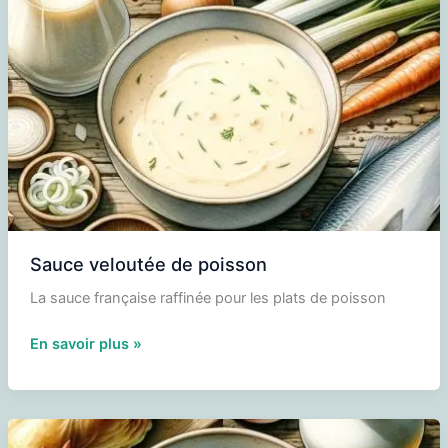
Sauce veloutée de poisson
La sauce française raffinée pour les plats de poisson
Sauce
En savoir plus »
veloutée
de
poisson