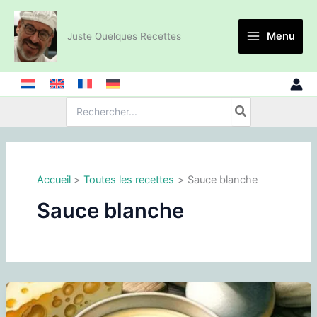
Aller
au
Menu
Juste Quelques Recettes
contenu
Recherche
de
:
Accueil
Toutes les recettes
Sauce blanche
Sauce blanche