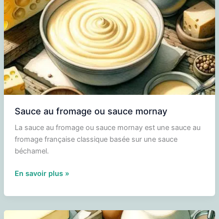
Sauce au fromage ou sauce mornay
La sauce au fromage ou sauce mornay est une sauce au
fromage française classique basée sur une sauce
béchamel.
Sauce
En savoir plus »
au
fromage
ou