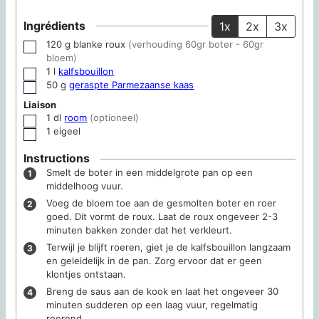
Ingrédients
1x
2x
3x
120
g
blanke roux
(verhouding 60gr boter - 60gr
▢
bloem)
1
l
kalfsbouillon
▢
50
g
geraspte Parmezaanse kaas
▢
Liaison
1
dl
room
(optioneel)
▢
1
eigeel
▢
Instructions
Smelt de boter in een middelgrote pan op een
middelhoog vuur.
Voeg de bloem toe aan de gesmolten boter en roer
goed. Dit vormt de roux. Laat de roux ongeveer 2-3
minuten bakken zonder dat het verkleurt.
Terwijl je blijft roeren, giet je de kalfsbouillon langzaam
en geleidelijk in de pan. Zorg ervoor dat er geen
klontjes ontstaan.
Breng de saus aan de kook en laat het ongeveer 30
minuten sudderen op een laag vuur, regelmatig
roerend.