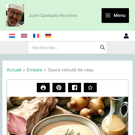
Aller
au
Menu
Juste Quelques Recettes
contenu
Recherche
de
:
Accueil
Enduire
Sauce velouté de veau