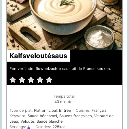
Kalfsveloutésaus
Een verfijnde, fluweelzachte saus uit de Franse keuken.
Temps total:
minutes
40
minutes
Type de plat:
Plat principal, Entrée
Cuisine:
Français
Keyword:
Sauce béchamel, Sauces françaises, Velouté de
veau, Velouté, Sauce blanche
Servings:
4
Calories:
225
kcal