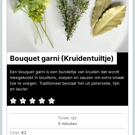
Bouquet garni (Kruidentuiltje)
Een bouquet garni is een bundeltje van kruiden dat wordt
meegekookt in bouillons, soepen en sauzen om extra smaak
toe te voegen. Traditioneel bestaat het uit peterselie, tijm
en laurier.
Totale tijd:
minuten
5
minuten
Cost:
€2