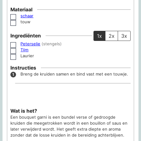
Materiaal
schaar
▢
touw
▢
Ingrediënten
1x
2x
3x
Peterselie
(stengels)
▢
Tijm
▢
Laurier
▢
Instructies
Breng de kruiden samen en bind vast met een touwje.
Wat is het?
Een bouquet garni is een bundel verse of gedroogde
kruiden die meegetrokken wordt in een bouillon of saus en
later verwijderd wordt. Het geeft extra diepte en aroma
zonder dat de losse kruiden in de bereiding achterblijven.