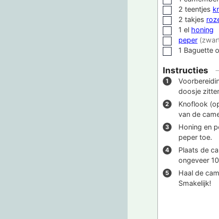
2
teentjes
k
▢
2
takjes
roz
▢
1
el
honing
▢
peper
(zwar
▢
1
Baguette 
▢
Instructies
Voorbereidi
doosje zitt
Knoflook (op
van de cam
Honing en p
peper toe.
Plaats de ca
ongeveer 10-
Haal de cam
Smakelijk!