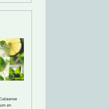
 Cubaanse
rum en