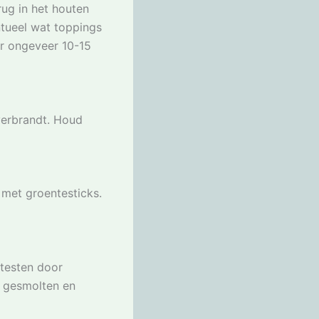
ug in het houten
ntueel wat toppings
or ongeveer 10-15
verbrandt. Houd
met groentesticks.
 testen door
t gesmolten en