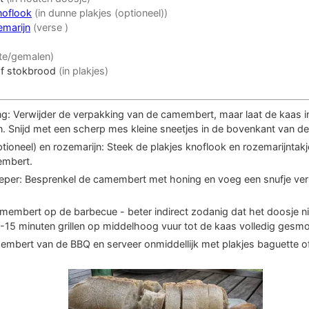
noflook
(in dunne plakjes (optioneel))
emarijn
(verse )
te/gemalen)
of stokbrood
(in plakjes)
ng: Verwijder de verpakking van de camembert, maar laat de kaas i
en. Snijd met een scherp mes kleine sneetjes in de bovenkant van 
tioneel) en rozemarijn: Steek de plakjes knoflook en rozemarijntakj
embert.
eper: Besprenkel de camembert met honing en voeg een snufje ve
membert op de barbecue - beter indirect zodanig dat het doosje ni
15 minuten grillen op middelhoog vuur tot de kaas volledig gesmol
embert van de BBQ en serveer onmiddellijk met plakjes baguette o