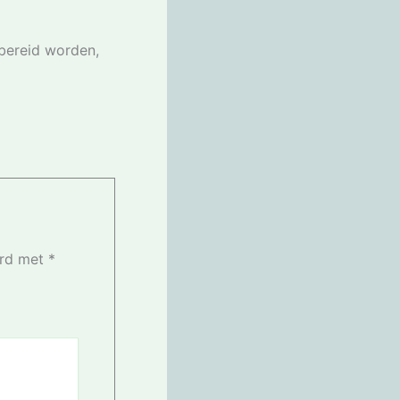
bereid worden,
erd met
*