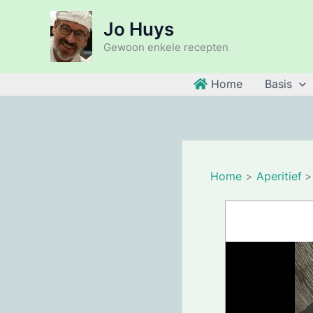
Ga
Jo Huys
naar
de
Gewoon enkele recepten
inhoud
Home
Basis
Home
Aperitief