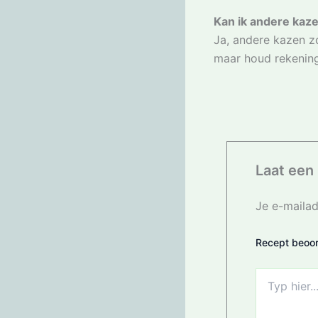
Kan ik andere kaz
Ja, andere kazen z
maar houd rekening
Laat een 
Je e-mailad
Recept beoor
Typ
hier...