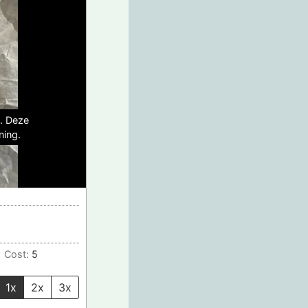
e. Deze
ning.
Cost:
5
1x
2x
3x