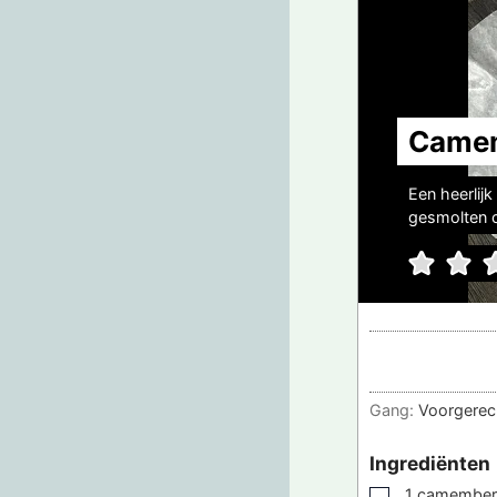
Camem
Een heerlij
gesmolten 
Gang:
Voorgerec
Ingrediënten
1
camember
▢