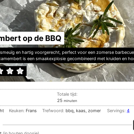
bert op de BBQ
k smeuïg en hartig voorgerecht, perfect voor een zomerse barbecu
camembert is een smaakexplosie gecombineerd met kruiden en ho
Totale tijd:
minuten
25
minuten
ht
Keuken:
Frans
Trefwoord:
bbq, kaas, zomer
Servings:
4
t
(in houten doosje)