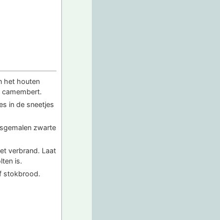
n het houten
de camembert.
es in de sneetjes
rsgemalen zwarte
et verbrand. Laat
ten is.
f stokbrood.