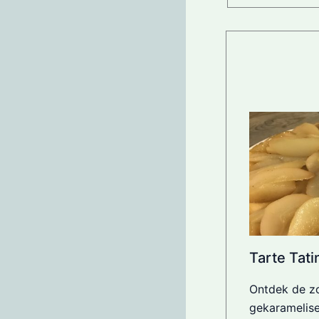
Tarte Tat
Ontdek de z
gekaramelis