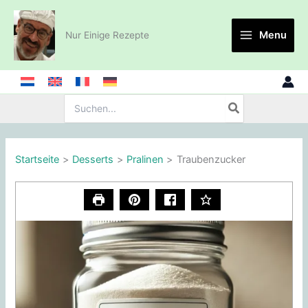
Zum
Inhalt
Menu
Nur Einige Rezepte
springen
Suche
nach:
Startseite
Desserts
Pralinen
Traubenzucker