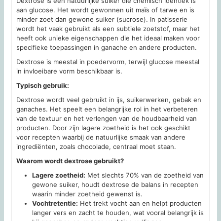
Dextrose is een natuurlijke suiker die chemisch identiek is
aan glucose. Het wordt gewonnen uit maïs of tarwe en is
minder zoet dan gewone suiker (sucrose). In patisserie
wordt het vaak gebruikt als een subtiele zoetstof, maar het
heeft ook unieke eigenschappen die het ideaal maken voor
specifieke toepassingen in ganache en andere producten.
Dextrose is meestal in poedervorm, terwijl glucose meestal
in invloeibare vorm beschikbaar is.
Typisch gebruik:
Dextrose wordt veel gebruikt in ijs, suikerwerken, gebak en
ganaches. Het speelt een belangrijke rol in het verbeteren
van de textuur en het verlengen van de houdbaarheid van
producten. Door zijn lagere zoetheid is het ook geschikt
voor recepten waarbij de natuurlijke smaak van andere
ingrediënten, zoals chocolade, centraal moet staan.
Waarom wordt dextrose gebruikt?
Lagere zoetheid:
Met slechts 70% van de zoetheid van
gewone suiker, houdt dextrose de balans in recepten
waarin minder zoetheid gewenst is.
Vochtretentie:
Het trekt vocht aan en helpt producten
langer vers en zacht te houden, wat vooral belangrijk is