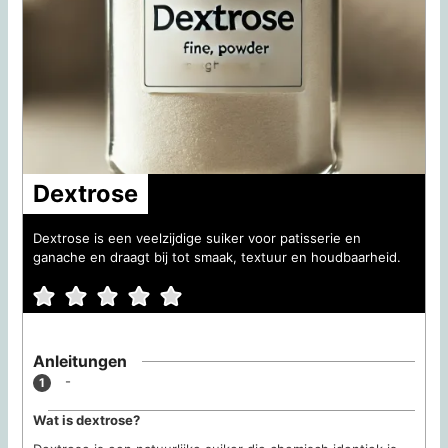
Dextrose
Dextrose is een veelzijdige suiker voor patisserie en
ganache en draagt bij tot smaak, textuur en houdbaarheid.
Anleitungen
-
Wat is dextrose?