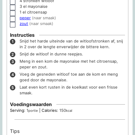
4
stronken witloof
▢
3
el mayonaise
▢
1
el citroensap
▢
peper
(naar smaak)
▢
zout
(naar smaak)
▢
Instructies
Snijd het harde uiteinde van de witloofstronken af, snij
in 2 over de lengte enverwijder de bittere kern.
Snijd de witloof in dunne reepjes.
Meng in een kom de mayonaise met het citroensap,
peper en zout.
Voeg de gesneden witloof toe aan de kom en meng
goed door de mayonaise.
Laat even kort rusten in de koelkast voor een frisse
smaak.
Voedingswaarden
Serving:
1
|
Calories:
150
portie
kcal
Tips