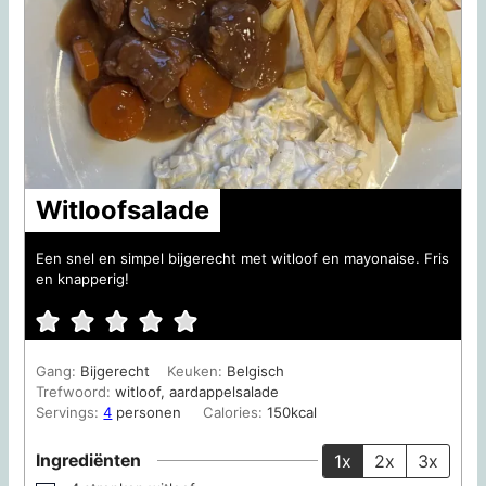
Witloofsalade
Een snel en simpel bijgerecht met witloof en mayonaise. Fris
en knapperig!
Gang:
Bijgerecht
Keuken:
Belgisch
Trefwoord:
witloof, aardappelsalade
Servings:
4
personen
Calories:
150
kcal
Ingrediënten
1x
2x
3x