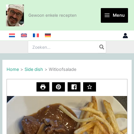
Ga
naar
Menu
Gewoon enkele recepten
de
inhoud
Zoeken:
Home
Side dish
Witloofsalade