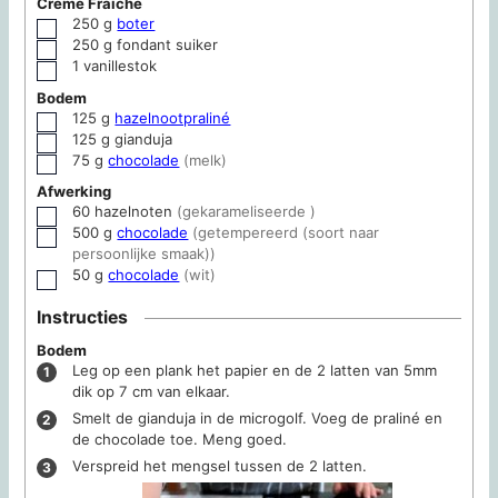
Crème Fraîche
250
g
boter
▢
250
g
fondant suiker
▢
1
vanillestok
▢
Bodem
125
g
hazelnootpraliné
▢
125
g
gianduja
▢
75
g
chocolade
(melk)
▢
Afwerking
60
hazelnoten
(gekarameliseerde )
▢
500
g
chocolade
(getempereerd (soort naar
▢
persoonlijke smaak))
50
g
chocolade
(wit)
▢
Instructies
Bodem
Leg op een plank het papier en de 2 latten van 5mm
dik op 7 cm van elkaar.
Smelt de gianduja in de microgolf. Voeg de praliné en
de chocolade toe. Meng goed.
Verspreid het mengsel tussen de 2 latten.