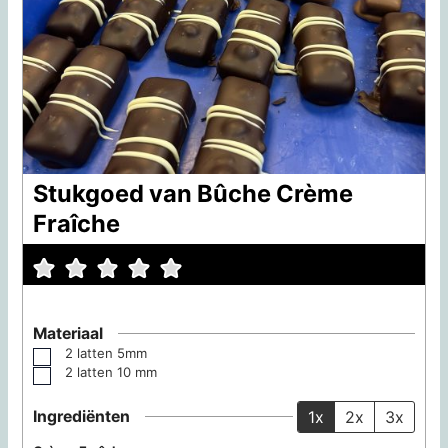
Stukgoed van Bûche Crème
Fraîche
Materiaal
2 latten
5mm
▢
2 latten
10 mm
▢
Ingrediënten
1x
2x
3x