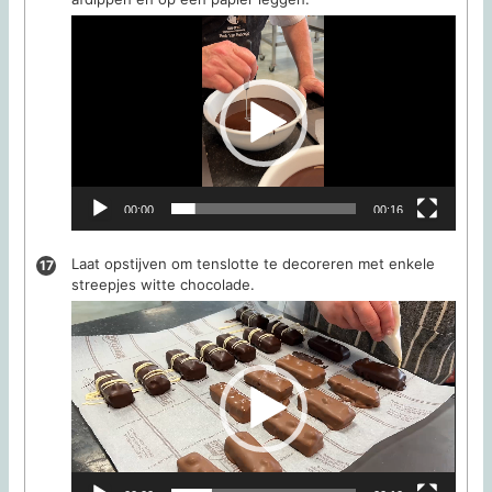
Videospeler
00:00
00:16
Laat opstijven om tenslotte te decoreren met enkele
streepjes witte chocolade.
Videospeler