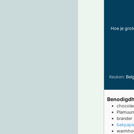
Hoe je gro
Keuken:
Bel
Benodigd
chocol
Plamuu
brander
bakpapi
warmhou