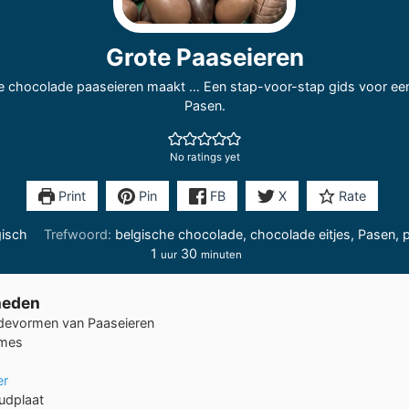
Grote Paaseieren
te chocolade paaseieren maakt … Een stap-voor-stap gids voor een
Pasen.
No ratings yet
Print
Pin
FB
X
Rate
gisch
Trefwoord:
belgische chocolade, chocolade eitjes, Pasen, 
uur
minuten
1
30
uur
minuten
heden
adevormen
van Paaseieren
rmes
er
dplaat