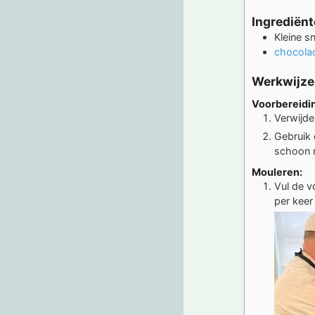
Ingrediën
Kleine s
chocol
Werkwijze
Voorbereidi
Verwijde
Gebruik 
schoon 
Mouleren:
Vul de v
per keer