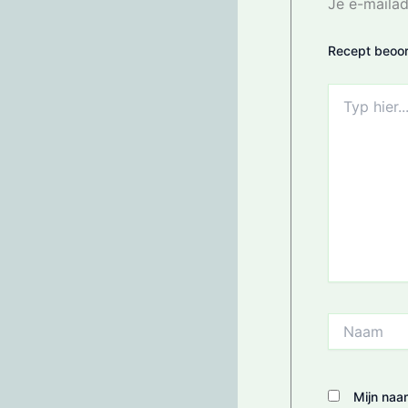
Je e-mailad
Recept beoor
Typ
hier...
Naam
Mijn naa