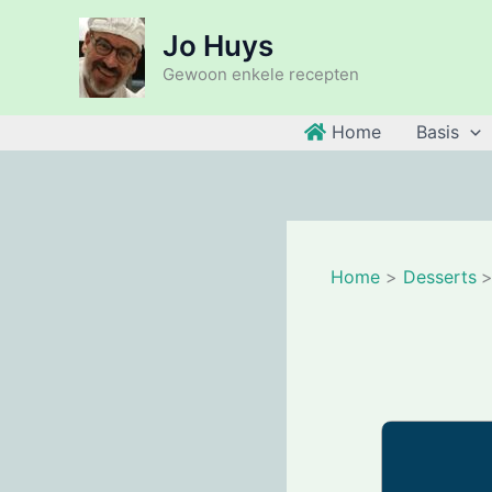
Ga
Jo Huys
naar
de
Gewoon enkele recepten
inhoud
Home
Basis
Home
Desserts