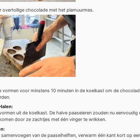
r overtollige chocolade met het plamuurmes.
e vormen voor minstens 10 minuten in de koelkast om de chocolade
rden.
Halen:
vormen uit de koelkast. De halve paaseieren zouden nu eenvoudig 
omen door ze zachtjes met één vinger te wrikken.
n:
 samenvoegen van de paaseihelften, verwarm één kant kort op ee