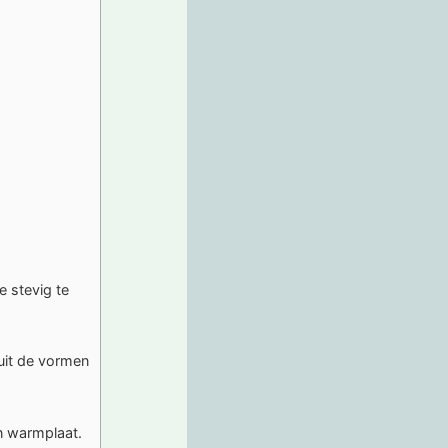
 stevig te
uit de vormen
n warmplaat.