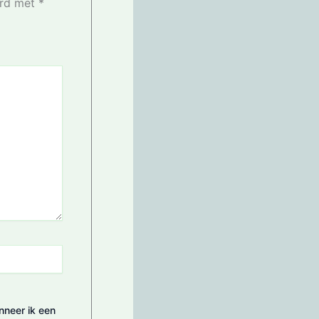
erd met
*
nneer ik een