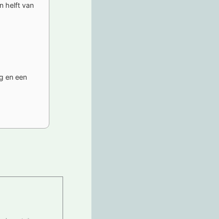
n helft van
g en een