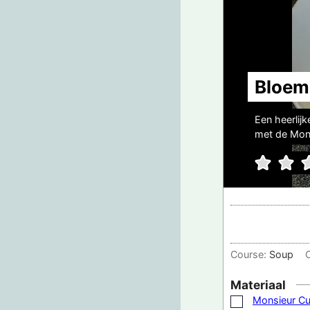
Bloem
Een heerlij
met de Mons
Course:
Soup
Materiaal
Monsieur Cu
▢