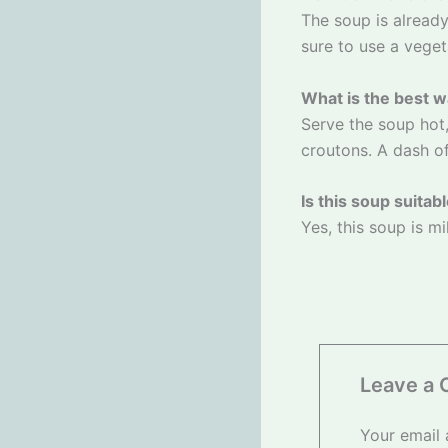
The soup is already
sure to use a veget
What is the best w
Serve the soup hot,
croutons. A dash o
Is this soup suitab
Yes, this soup is mi
Leave a
Your email 