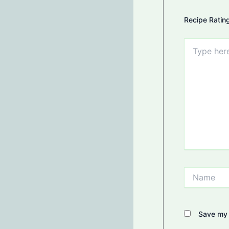
Recipe Ratin
Type
here..
Name
Save my 