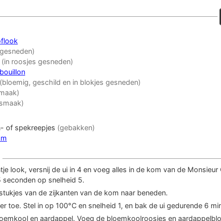
flook
 gesneden)
(in roosjes gesneden)
bouillon
(bloemig, geschild en in blokjes gesneden)
smaak)
 smaak)
- of spekreepjes
(gebakken)
om
ntje look, versnij de ui in 4 en voeg alles in de kom van de Monsieur
 seconden op snelheid 5.
stukjes van de zijkanten van de kom naar beneden.
r toe. Stel in op 100°C en snelheid 1, en bak de ui gedurende 6 mi
bloemkool en aardappel. Voeg de bloemkoolroosjes en aardappelblo