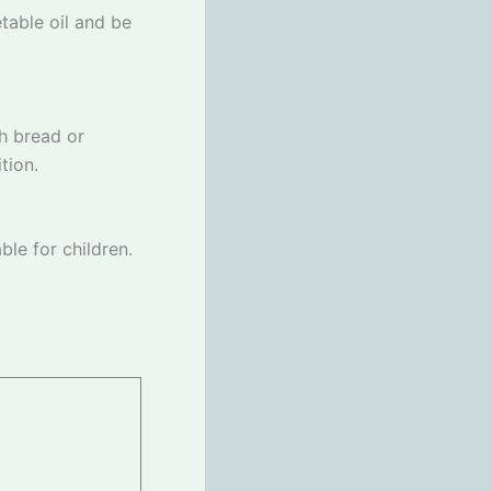
table oil and be
sh bread or
tion.
ble for children.