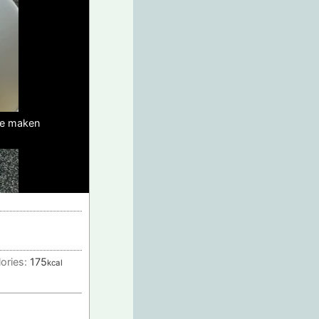
te maken
lories:
175
kcal