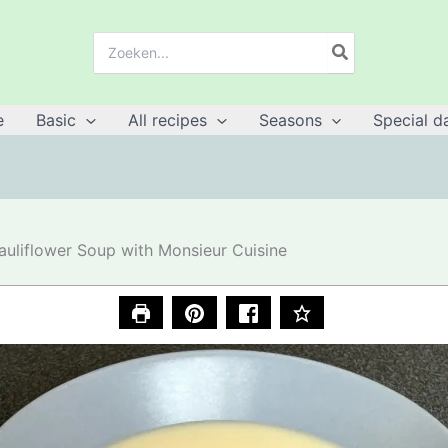
Search
for:
e
Basic
All recipes
Seasons
Special d
auliflower Soup with Monsieur Cuisine