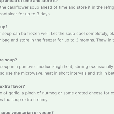
up ahead of time and store it?
he cauliflower soup ahead of time and store it in the refrig
 container for up to 3 days.
oup?
r soup can be frozen well. Let the soup cool completely, plac
r bag and store in the freezer for up to 3 months. Thaw in t
the soup?
soup in a pan over medium-high heat, stirring occasionally 
so use the microwave, heat in short intervals and stir in b
extra flavor?
 of garlic, a pinch of nutmeg or some grated cheese for ex
s the soup extra creamy.
 soup vegetarian or vegan?