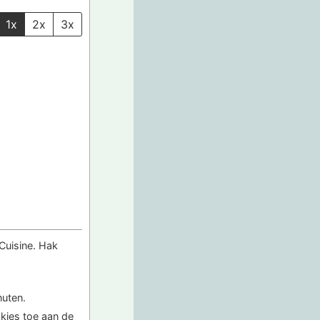
1x
2x
3x
 Cuisine. Hak
nuten.
kjes toe aan de