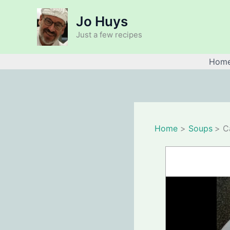
Skip
Jo Huys
to
content
Just a few recipes
Hom
Home
Soups
C