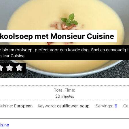
koolsoep met Monsieur Cuisine
ke bloemkoolsoep, perfect voor een koude dag. Snel en eenvoudig 
ieur Cuisine.
Total Time:
minutes
30
minutes
Cuisine:
European
Keyword:
cauliflower, soup
Servings:
6
Ca
isine