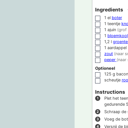
Ingredients
1
el
boter
▢
1
teentje
kno
▢
1
ajuin
(grof
▢
1
bloemkool
▢
1,2
l
groente
▢
1
aardappel
▢
zout
(naar 
▢
peper
(naar
▢
Optioneel
125
g
bacon
▢
scheutje
ro
▢
Instructions
Plet het tee
gedurende 5
Schraap de 
Voeg de bote
Versnij de 