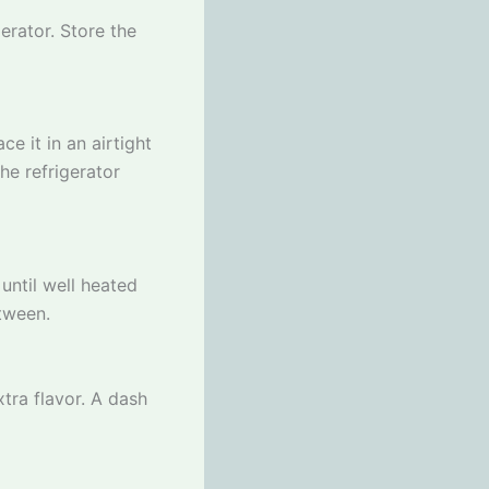
erator. Store the
e it in an airtight
he refrigerator
until well heated
etween.
tra flavor. A dash