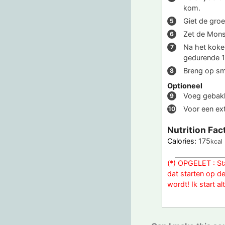
kom.
Giet de groe
Zet de Mons
Na het koke
gedurende 1 
Breng op sm
Optioneel
Voeg gebakk
Voor een ex
Nutrition Fac
Calories:
175
kcal
(*) OPGELET : St
dat starten op de
wordt! Ik start a