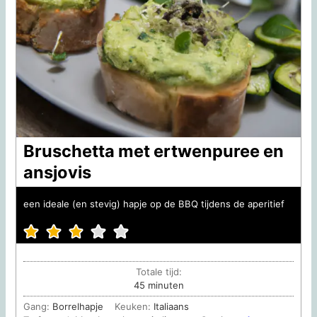
Bruschetta met ertwenpuree en
ansjovis
een ideale (en stevig) hapje op de BBQ tijdens de aperitief
Totale tijd:
minuten
45
minuten
Gang:
Borrelhapje
Keuken:
Italiaans