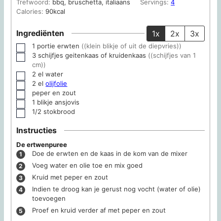
Trefwoord:
bbq, bruschetta, italiaans
Servings:
4
Calories:
90
kcal
Ingrediënten
1x
2x
3x
1
portie
erwten
((klein blikje of uit de diepvries))
▢
3
schijfjes
geitenkaas of kruidenkaas
((schijfjes van 1
▢
cm))
2
el
water
▢
2
el
olijfolie
▢
peper en zout
▢
1
blikje
ansjovis
▢
1/2
stokbrood
▢
Instructies
De ertwenpuree
Doe de erwten en de kaas in de kom van de mixer
Voeg water en olie toe en mix goed
Kruid met peper en zout
Indien te droog kan je gerust nog vocht (water of olie)
toevoegen
Proef en kruid verder af met peper en zout