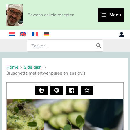
Ga
naar
Menu
Gewoon enkele recepten
de
inhoud
Zoeken:
Home
Side dish
Bruschetta met ertwenpuree en ansjovis